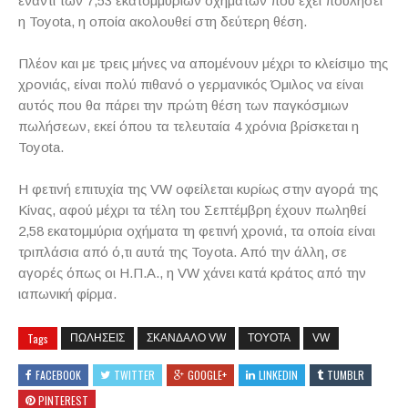
έναντι των 7,53 εκατομμυρίων οχημάτων που έχει πουλήσει
η
Toyota
, η οποία ακολουθεί στη δεύτερη θέση.
Πλέον και με τρεις μήνες να απομένουν μέχρι το κλείσιμο της
χρονιάς, είναι πολύ πιθανό ο γερμανικός Όμιλος να είναι
αυτός που θα πάρει την πρώτη θέση των παγκόσμιων
πωλήσεων, εκεί όπου τα τελευταία 4 χρόνια βρίσκεται η
Toyota
.
Η φετινή επιτυχία της
VW
οφείλεται κυρίως στην αγορά της
Κίνας, αφού μέχρι τα τέλη του Σεπτέμβρη έχουν πωληθεί
2,58 εκατομμύρια οχήματα τη φετινή χρονιά, τα οποία είναι
τριπλάσια από ό,τι αυτά της
Toyota
. Από την άλλη, σε
αγορές όπως οι Η.Π.Α., η
VW
χάνει κατά κράτος από την
ιαπωνική φίρμα.
Tags
ΠΩΛΗΣΕΙΣ
ΣΚΑΝΔΑΛΟ VW
TOYOTA
VW
FACEBOOK
TWITTER
GOOGLE+
LINKEDIN
TUMBLR
PINTEREST