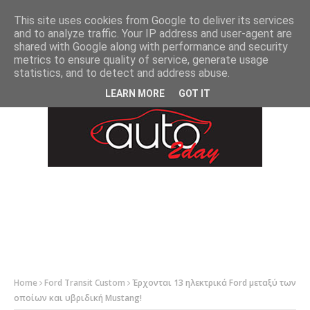
-->
This site uses cookies from Google to deliver its services
and to analyze traffic. Your IP address and user-agent are
shared with Google along with performance and security
metrics to ensure quality of service, generate usage
statistics, and to detect and address abuse.
LEARN MORE
GOT IT
Home
Ford Transit Custom
Έρχονται 13 ηλεκτρικά Ford μεταξύ των
οποίων και υβριδική Mustang!