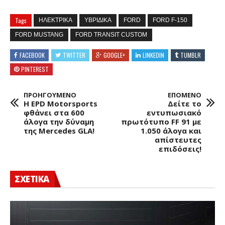
Tags
ΗΛΕΚΤΡΙΚΑ
ΥΒΡΙΔΙΚΑ
FORD
FORD F-150
FORD MUSTANG
FORD TRANSIT CUSTOM
FACEBOOK
TWITTER
GOOGLE+
LINKEDIN
TUMBLR
PINTEREST
ΠΡΟΗΓΟΥΜΕΝΟ
ΕΠΟΜΕΝΟ
Η EPD Motorsports
Δείτε το
φθάνει στα 600
εντυπωσιακό
άλογα την δύναμη
πρωτότυπο FF 91 με
της Mercedes GLA!
1.050 άλογα και
απίστευτες
επιδόσεις!
ΣΧΕΤΙΚΑ