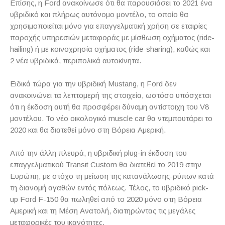
Επίσης, η Ford ανακοίνωσε ότι θα παρουσιάσει το 2021 ένα
υβριδικό και πλήρως αυτόνομο μοντέλο, το οποίο θα
χρησιμοποιείται μόνο για επαγγελματική χρήση σε εταιρίες
παροχής υπηρεσιών μεταφοράς με μίσθωση οχήματος (ride-
hailing) ή με κοινοχρησία οχήματος (ride-sharing), καθώς και
2 νέα υβριδικά, περιπολικά αυτοκίνητα.
Ειδικά τώρα για την υβριδική Mustang, η Ford δεν
ανακοινώνει τα λεπτομερή της στοιχεία, ωστόσο υπόσχεται
ότι η έκδοση αυτή θα προσφέρει δύναμη αντίστοιχη του V8
μοντέλου. Το νέο οικολογικό muscle car θα ντεμπουτάρει το
2020 και θα διατεθεί μόνο στη Βόρεια Αμερική.
Από την άλλη πλευρά, η υβριδική plug-in έκδοση του
επαγγελματικού Transit Custom θα διατεθεί το 2019 στην
Ευρώπη, με στόχο τη μείωση της κατανάλωσης-ρύπων κατά
τη διανομή αγαθών εντός πόλεως. Τέλος, το υβριδικό pick-
up Ford F-150 θα πωληθεί από το 2020 μόνο στη Βόρεια
Αμερική και τη Μέση Ανατολή, διατηρώντας τις μεγάλες
μεταφορικές του ικανότητες.