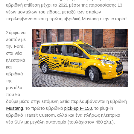
υβριδική επίθεση μέχρι το 2021 μέσω της παρουσίασης 13
νέων μοντέλων του είδους, μεταξύ των οποίων
περιλαμβάνεται και η πρώτη υβριδική Mustang στην ιστορία!
Σύμφωνα
λοιπόν με
την Ford,
στα νέα
ηλεκτρικά
και
υβριδικά
της
μοντέλα
που θα
δούμε μέσα στην επόμενη 5ετία περιλαμβάνονται η υβριδική
Mustang
, το πρώτο υβριδικό
pick-up F-150
, το plug-in
υβριδικό Transit Custom, αλλά και ένα πλήρως ηλεκτρικό
νέο SUV με μεγάλη αυτονομία (τουλάχιστον 480 χλμ.).