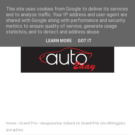
-->
This site uses cookies from Google to deliver its services
and to analyze traffic. Your IP address and user-agent are
shared with Google along with performance and security
metrics to ensure quality of service, generate usage
statistics, and to detect and address abuse.
LEARN MORE
GOT IT
Home
Grand Prix
Ακυρώνεται τελικά το Grand Prix του Μπαχρέιν
για φέτος