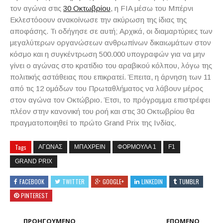
τον αγώνα στις
30 Οκτωβρίου
, η FIA μέσω του Μπέρνι
Εκλεστόοουν ανακοίνωσε την ακύρωση της ίδιας της
αποφάσης. Τι οδήγησε σε αυτή; Αρχικά, οι διαμαρτύριες των
μεγαλύτερων οργανώσεων ανθρωπίνων δικαιωμάτων στον
κόσμο και η συγκέντρωση 500.000 υπογραφών για να μην
γίνει ο αγώνας στο κρατίδιο του αραβικού κόλπου, λόγω της
πολιτικής αστάθειας που επικρατεί. Έπειτα, η άρνηση των 11
από τις 12 ομάδων του Πρωταθλήματος να λάβουν μέρος
στον αγώνα τον Οκτώβριο. Έτσι, το πρόγραμμα επιστρέφει
πλέον στην κανονική του ροή και στις 30 Οκτωβρίου θα
πραγματοποιηθεί το πρώτο Grand Prix της Ινδίας.
Tags
ΑΓΩΝΑΣ
ΜΠΑΧΡΕΙΝ
ΦΟΡΜΟΥΛΑ 1
F1
GRAND PRIX
FACEBOOK
TWITTER
GOOGLE+
LINKEDIN
TUMBLR
PINTEREST
ΠΡΟΗΓΟΥΜΕΝΟ
ΕΠΟΜΕΝΟ