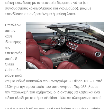
ειδική επένδυση με ταπετσαρία δέρματος νάπα (σε
συνδυασμούς κόκκινο/μαύρο και γκρι/μαύρο), μαζί με
επενδύσεις σε ανθρακόνημα ή μαύρη λάκα.
Επιπλέον
αυτών,
κάθε
ιδιοκτήτης
της
επετειακής
αυτής
S
-
Class
Cabrio
θα
πάρει μαζί
και μια ειδική κουκούλα που αναγράφει «
Edition
130 - 1 από
130» για την προστασία του αυτοκινήτου. Παράλληλα, με
την παραλαβή του οχήματος, ο ιδιοκτήτης θα λάβει και ένα
ειδικό κλειδί με το σήμα «
Edition
130» σε αλουμινένιο κουτί.
Σε ό,τι αφορά τέλος στο γιατί επιλέχθηκε η
S
-
Class
Cabrio