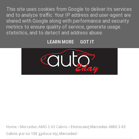
-->
This site uses cookies from Google to deliver its services
and to analyze traffic. Your IP address and user-agent are
shared with Google along with performance and security
metrics to ensure quality of service, generate usage
statistics, and to detect and address abuse.
LEARN MORE
GOT IT
Home
Mercedes-AMG S 63 Cabrio
Επετειακή Mercedes-AMG S 63
Cabrio για τα 130 χρόνια της Mercedes!