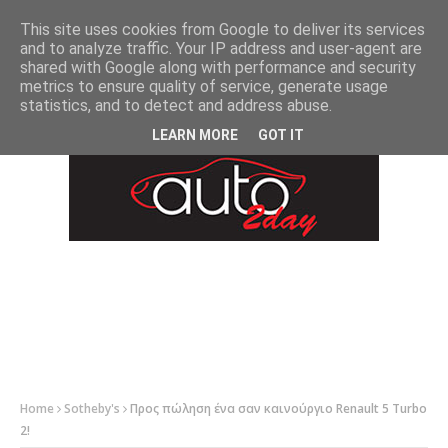
-->
This site uses cookies from Google to deliver its services
and to analyze traffic. Your IP address and user-agent are
shared with Google along with performance and security
metrics to ensure quality of service, generate usage
statistics, and to detect and address abuse.
LEARN MORE
GOT IT
Home
Sotheby's
Προς πώληση ένα σαν καινούργιο Renault 5 Turbo
2!