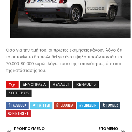
Όσο για την τιμή του, οι πρώτες εκτιμήσεις κάνουν λόγο ότι
το αυτοκίνητο θα πωληθεί για ένα υψηλό ποσόν κοντά στα
70.000-80.000 ευρώ, λόγω τόσο της σπανιότητας, όσο και
της κατάστασής του.
Tags
ΔΗΜΟΠΡΑΣΙΑ
RENAULT
RENAULT 5
SOTHEBY'S
FACEBOOK
TWITTER
GOOGLE+
LINKEDIN
TUMBLR
PINTEREST
ΠΡΟΗΓΟΥΜΕΝΟ
ΕΠΟΜΕΝΟ