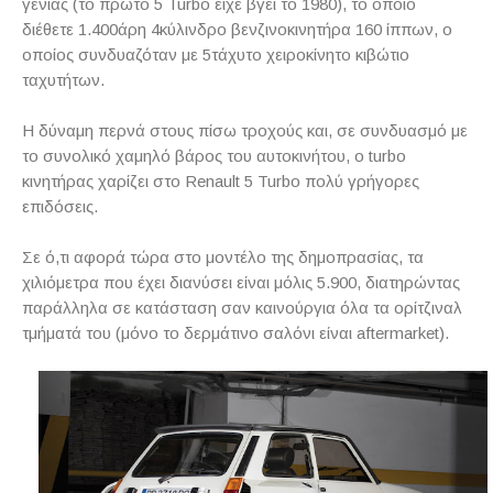
γενιάς (το πρώτο 5 Turbo είχε βγει το 1980), το οποίο
διέθετε 1.400άρη 4κύλινδρο βενζινοκινητήρα 160 ίππων, ο
οποίος συνδυαζόταν με 5τάχυτο χειροκίνητο κιβώτιο
ταχυτήτων.
Η δύναμη περνά στους πίσω τροχούς και, σε συνδυασμό με
το συνολικό χαμηλό βάρος του αυτοκινήτου, ο turbo
κινητήρας χαρίζει στο Renault 5 Turbo πολύ γρήγορες
επιδόσεις.
Σε ό,τι αφορά τώρα στο μοντέλο της δημοπρασίας, τα
χιλιόμετρα που έχει διανύσει είναι μόλις 5.900, διατηρώντας
παράλληλα σε κατάσταση σαν καινούργια όλα τα ορίτζιναλ
τμήματά του (μόνο το δερμάτινο σαλόνι είναι aftermarket).