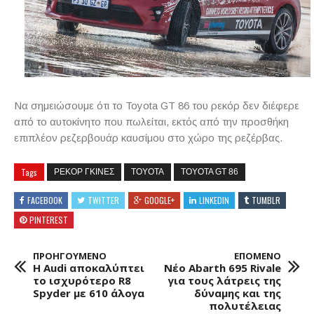
Να σημειώσουμε ότι το Toyota GT 86 του ρεκόρ δεν διέφερε
από το αυτοκίνητο που πωλείται, εκτός από την προσθήκη
επιπλέον ρεζερβουάρ καυσίμου στο χώρο της ρεζέρβας.
Tags
ΡΕΚΟΡ ΓΚΙΝΕΣ
TOYOTA
TOYOTA GT 86
FACEBOOK
TWITTER
GOOGLE+
LINKEDIN
TUMBLR
PINTEREST
ΠΡΟΗΓΟΥΜΕΝΟ
ΕΠΟΜΕΝΟ
Η Audi αποκαλύπτει
Νέο Abarth 695 Rivale
το ισχυρότερο R8
για τους λάτρεις της
Spyder με 610 άλογα
δύναμης και της
πολυτέλειας