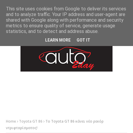
-->
This site uses cookies from Google to deliver its services
and to analyze traffic. Your IP address and user-agent are
shared with Google along with performance and security
metrics to ensure quality of service, generate usage
statistics, and to detect and address abuse.
LEARN MORE
GOT IT
Home
Toyota GT 86
Το Toyota GT 86 κάνει νέο ρεκόρ
ντριφταρίσματος!