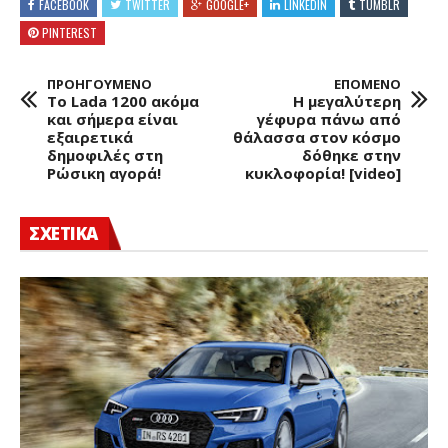
FACEBOOK
TWITTER
GOOGLE+
LINKEDIN
TUMBLR
PINTEREST
ΠΡΟΗΓΟΥΜΕΝΟ
ΕΠΟΜΕΝΟ
Το Lada 1200 ακόμα
Η μεγαλύτερη
και σήμερα είναι
γέφυρα πάνω από
εξαιρετικά
θάλασσα στον κόσμο
δημοφιλές στη
δόθηκε στην
Ρώσικη αγορά!
κυκλοφορία! [video]
ΣΧΕΤΙΚΑ