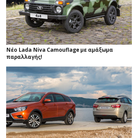
Νέο Lada Niva Camouflage με αμάξωμα
παραλλαγής!