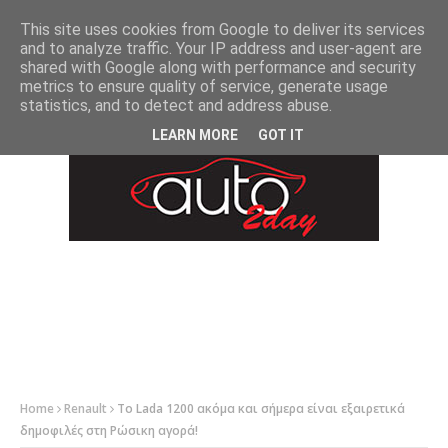
-->
This site uses cookies from Google to deliver its services
and to analyze traffic. Your IP address and user-agent are
shared with Google along with performance and security
metrics to ensure quality of service, generate usage
statistics, and to detect and address abuse.
LEARN MORE
GOT IT
Home
Renault
Το Lada 1200 ακόμα και σήμερα είναι εξαιρετικά
δημοφιλές στη Ρώσικη αγορά!