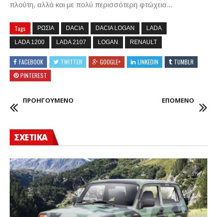
πλούτη, αλλά και με πολύ περισσότερη φτώχεια...
Tags
ΡΩΣΙΑ
DACIA
DACIA LOGAN
LADA
LADA 1200
LADA 2107
LOGAN
RENAULT
FACEBOOK
TWITTER
GOOGLE+
LINKEDIN
TUMBLR
PINTEREST
ΠΡΟΗΓΟΥΜΕΝΟ
ΕΠΟΜΕΝΟ
ΣΧΕΤΙΚΑ