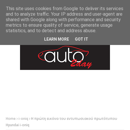
-->
This site uses cookies from Google to deliver its services
and to analyze traffic. Your IP address and user-agent are
shared with Google along with performance and security
metrics to ensure quality of service, generate usage
statistics, and to detect and address abuse.
LEARN MORE
GOT IT
Home
i-oniq
Η πρώτη εικόνα του εντυπωσιακού πρωτότυπου
Hyundai i-oniq