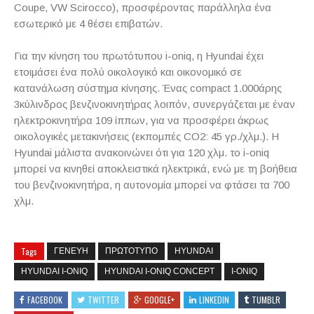
Coupe, VW Scirocco), προσφέροντας παράλληλα ένα
εσωτερικό με 4 θέσει επιβατών.
Για την κίνηση του πρωτότυπου i-oniq, η Hyundai έχει
ετοιμάσει ένα πολύ οικολογικό και οικονομικό σε
κατανάλωση σύστημα κίνησης. Ένας compact 1.000άρης
3κύλινδρος βενζινοκινητήρας λοιπόν, συνεργάζεται με έναν
ηλεκτροκινητήρα 109 ίππων, για να προσφέρει άκρως
οικολογικές μετακινήσεις (εκπομπές CO2: 45 γρ./χλμ.). Η
Hyundai μάλιστα ανακοινώνει ότι για 120 χλμ. το i-oniq
μπορεί να κινηθεί αποκλειστικά ηλεκτρικά, ενώ με τη βοήθεια
του βενζινοκινητήρα, η αυτονομία μπορεί να φτάσει τα 700
χλμ.
Tags
ΓΕΝΕΥΗ
ΠΡΩΤΟΤΥΠΟ
HYUNDAI
HYUNDAI I-ONIQ
HYUNDAI I-ONIQ CONCEPT
I-ONIQ
FACEBOOK
TWITTER
GOOGLE+
LINKEDIN
TUMBLR