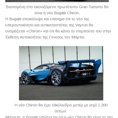
Βασισμένη στο εικονιζόμενο πρωτότυπο Gran Turismo θα
είναι η νέα Bugatti Chiron.
Η
Bugatti
αποκάλυψε και επίσημα ότι το νέο της
υπεραυτοκίνητο και αντικαταστάτης της
Veyron
θα
ονομάζεται «
Chiron
» και ότι θα κάνει το ντεμπούτο του στην
Έκθεση Αυτοκινήτου της Γενεύης τον Μάρτιο.
Η νέα Chiron θα έχει 16κύλινδρο μοτέρ με ισχύ 1.200
ίππων.
Μάλιστα, η
Bugatti
υπόσχεται ότι η νέα
Chiron
θα είναι το πιο