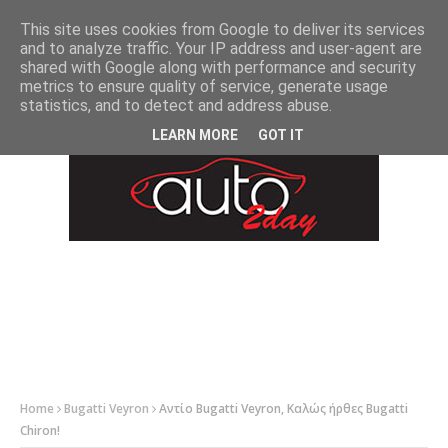
-->
This site uses cookies from Google to deliver its services
and to analyze traffic. Your IP address and user-agent are
shared with Google along with performance and security
metrics to ensure quality of service, generate usage
statistics, and to detect and address abuse.
LEARN MORE
GOT IT
Home
Bugatti Veyron
Αντίο Bugatti Veyron, Καλώς ήρθες Bugatti
Chiron!