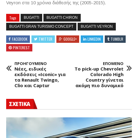
Veyron
στα 10 χρόνια διάθεσής της (2005-2015).
Tags
BUGATTI
BUGATTI CHIRON
BUGATTI GRAN TURISMO CONCEPT
BUGATTI VEYRON
FACEBOOK
TWITTER
GOOGLE+
LINKEDIN
TUMBLR
PINTEREST
ΠΡΟΗΓΟΥΜΕΝΟ
ΕΠΟΜΕΝΟ
Νέες, ειδικές
Το pick-up Chevrolet
εκδόσεις «Iconic» για
Colorado High
τα Renault Twingo,
Country γίνεται
Clio και Captur
ακόμη πιο δυναμικό
ΣΧΕΤΙΚΑ