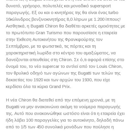
δυνατό, γρήγορο, πολυτελές και μοναδικό
supersport
παραγωγής. Εξ ου και ο κινητήρας της θα είναι ένας
turbo
16κύλινδρος βενζινοκινητήρας 8,0 λίτρων με 1.200 ίππους!
Αισθητικά, η
Bugatti
Chiron
θα διαθέτει αρκετές ομοιότητας με
το πρωτότυπο
Gran
Turismo
που παρουσίασε η εταιρεία
στην Έκθεση Αυτοκινήτου της Φρανκφούρτης τον
Σεπτέμβριο, με τα φωτιστικά, τις πόρτες και τη
χαρακτηριστική λωρίδα στο κέντρο του αμαξώματος, να
δανείζονται απευθείας στη
Chiron
. Σε ό,τι αφορά επίσης στο
όνομά του, το νέο
supercar
το αντλεί από τον
Louis
Chiron
,
τον θρυλικό οδηγό των αγώνων της
Bugatti
των τελών της
δεκαετίας του 1920 και των αρχών του 1930, που είχε
κερδίσει όλα τα κύρια
Grand
Prix
.
Η νέα
C
hiron
θα διατεθεί από την επόμενη χρονιά, με τη
Bugatti
να μην ανακοινώνει ακόμη τα νούμερα παραγωγής
της. Αυτό που ανακοινώθηκε ωστόσο είναι ότι η εταιρεία έχει
ήδη λάβει 100 παραγγελίες για το αυτοκίνητο, δηλαδή πάνω
από το 1/5 των 450 συνολικά μονάδων που πούλησε η