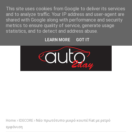
-->
This site uses cookies from Google to deliver its services
and to analyze traffic. Your IP address and user-agent are
shared with Google along with performance and security
metrics to ensure quality of service, generate usage
statistics, and to detect and address abuse.
LEARN MORE
GOT IT
Home
IDECORE
Νέο πρωτότυπο μικρό κουπέ Fiat με ρετρό
εμφάνιση