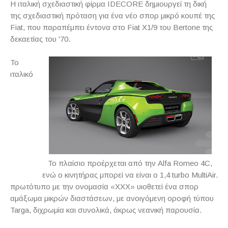
Η ιταλική σχεδιαστική φίρμα
IDECORE
δημιουργεί τη δική
της σχεδιαστική πρόταση για ένα νέο σπορ μικρό κουπέ της
Fiat
, που παραπέμπει έντονα στο
Fiat
X
1/9 του
Bertone
της
δεκαετίας του '70.
Το
ιταλικό
Το πλαίσιο προέρχεται από την Alfa Romeo 4C,
ενώ ο κινητήρας μπορεί να είναι ο 1,4 turbo MultiAir.
πρωτότυπο με την ονομασία «
XXX
» υιοθετεί ένα σπορ
αμάξωμα μικρών διαστάσεων, με ανοιγόμενη οροφή τύπου
Targa, διχρωμία
και συνολικά, άκρως νεανική παρουσία.