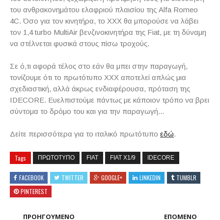
του ανθρακονημάτου ελαφριού πλαισίου της
Alfa
Romeo
4
C
. Όσο για τον κινητήρα, το
XXX
θα μπορούσε να λάβει
τον 1,4
turbo
MultiAir
βενζινοκινητήρα της
Fiat
, με τη δύναμη
να στέλνεται φυσικά στους πίσω τροχούς.
Σε ό,τι αφορά τέλος στο εάν θα μπει στην παραγωγή,
τονίζουμε ότι το πρωτότυπο
XXX
αποτελεί απλώς μια
σχεδιαστική, αλλά άκρως ενδιαφέρουσα, πρόταση της
IDECORE
. Ευελπιστούμε πάντως με κάποιον τρόπο να βρει
σύντομα το δρόμο του και για την παραγωγή...
Δείτε περισσότερα για το ιταλικό πρωτότυπο
εδώ
.
Tags
ΠΡΩΤΟΤΥΠΟ
FIAT
FIAT X1/9
IDECORE
FACEBOOK
TWITTER
GOOGLE+
LINKEDIN
TUMBLR
PINTEREST
ΠΡΟΗΓΟΥΜΕΝΟ
ΕΠΟΜΕΝΟ