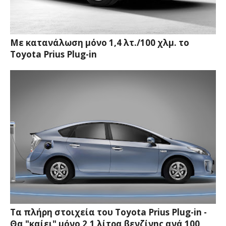
Με κατανάλωση μόνο 1,4 λτ./100 χλμ. το
Toyota Prius Plug-in
Τα πλήρη στοιχεία του Toyota Prius Plug-in -
Θα "καίει" μόνο 2,1 λίτρα βενζίνης ανά 100