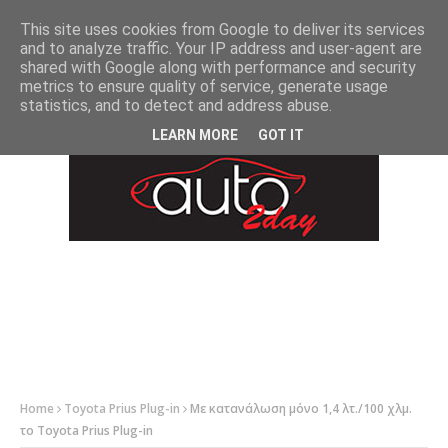
-->
This site uses cookies from Google to deliver its services
and to analyze traffic. Your IP address and user-agent are
shared with Google along with performance and security
metrics to ensure quality of service, generate usage
statistics, and to detect and address abuse.
LEARN MORE
GOT IT
Home
Toyota Prius Plug-in
Με κατανάλωση μόνο 1,4 λτ./100 χλμ.
το Toyota Prius Plug-in