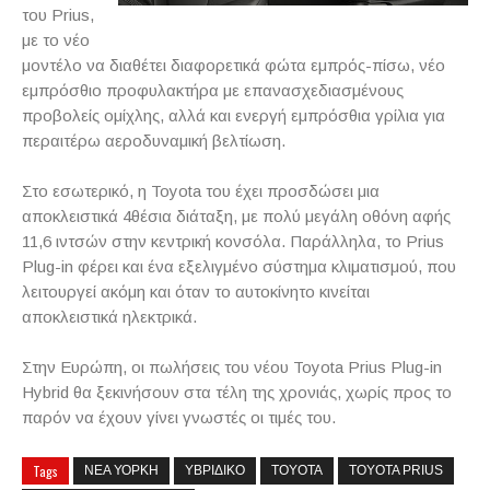
του
Prius
,
με το νέο
μοντέλο να διαθέτει διαφορετικά φώτα εμπρός-πίσω, νέο
εμπρόσθιο προφυλακτήρα με επανασχεδιασμένους
προβολείς ομίχλης, αλλά και ενεργή εμπρόσθια γρίλια για
περαιτέρω αεροδυναμική βελτίωση.
Στο εσωτερικό, η
Toyota
του έχει προσδώσει μια
αποκλειστικά 4θέσια διάταξη, με πολύ μεγάλη οθόνη αφής
11,6 ιντσών στην κεντρική κονσόλα. Παράλληλα, το
Prius
Plug
-
in
φέρει και ένα εξελιγμένο σύστημα κλιματισμού, που
λειτουργεί ακόμη και όταν το αυτοκίνητο κινείται
αποκλειστικά ηλεκτρικά.
Στην Ευρώπη, οι πωλήσεις του νέου
Toyota
Prius
Plug
-
in
Hybrid
θα ξεκινήσουν στα τέλη της χρονιάς, χωρίς προς το
παρόν να έχουν γίνει γνωστές οι τιμές του.
Tags
ΝΕΑ ΥΟΡΚΗ
ΥΒΡΙΔΙΚΟ
TOYOTA
TOYOTA PRIUS