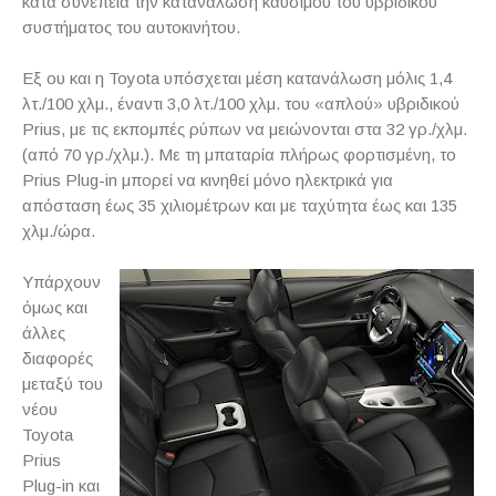
κατά συνέπεια την κατανάλωση καυσίμου του υβριδικού
συστήματος του αυτοκινήτου.
Εξ ου και η
Toyota
υπόσχεται μέση κατανάλωση μόλις 1,4
λτ./100 χλμ., έναντι 3,0 λτ./100 χλμ. του «απλού» υβριδικού
Prius
, με τις εκπομπές ρύπων να μειώνονται στα 32 γρ./χλμ.
(από 70 γρ./χλμ.). Με τη μπαταρία πλήρως φορτισμένη, το
Prius
Plug
-
in
μπορεί να κινηθεί μόνο ηλεκτρικά για
απόσταση έως 35 χιλιομέτρων και με ταχύτητα έως και 135
χλμ./ώρα.
Υπάρχουν
όμως και
άλλες
διαφορές
μεταξύ του
νέου
Toyota
Prius
Plug
-
in
και