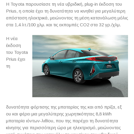
Η
Toyota
παρουσίασε τη νέα υβριδική,
plug
-
in
έκδοση του
Prius
, η οποία έχει τη δυνατότητα να κινηθεί για μεγαλύτερη
απόσταση ηλεκτρικά, μειώνοντας τη μέση κατανάλωση μόλις
στα 1,4 λτ./100 χλμ. και τις εκπομπές
CO
2 στα 32 γρ./χλμ.
Η νέα
έκδοση
του
Toyota
Prius
έχει
τη
δυνατότητα φόρτισης της μπαταρίας της και από πρίζα, εξ
ου και φέρει μια μεγαλύτερης χωρητικότητας 8,8
kWh
μπαταρία ιόντων-λιθίου, που της παρέχει τη δυνατότητα
κίνησης για περισσότερη ώρα με ηλεκτρισμό, μειώνοντας