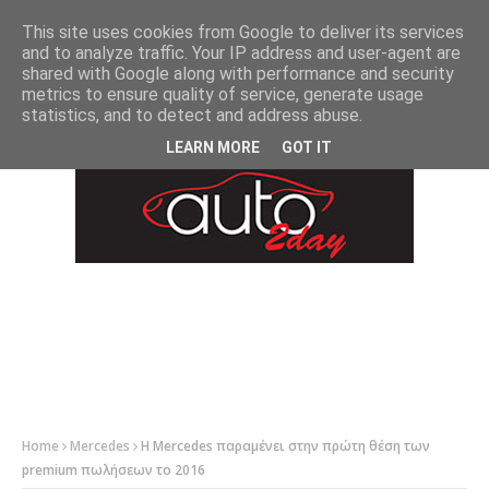
-->
This site uses cookies from Google to deliver its services
and to analyze traffic. Your IP address and user-agent are
shared with Google along with performance and security
metrics to ensure quality of service, generate usage
statistics, and to detect and address abuse.
LEARN MORE
GOT IT
Home
Mercedes
Η Mercedes παραμένει στην πρώτη θέση των
premium πωλήσεων το 2016