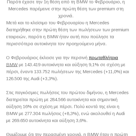
Παρότι έχασε την 1η θέση από τη BMW το Φεβρουάριο, η
Mercedes παρέμεινε στην πρώτη θέση των premium στη
χρονιά.
Μετά και το κλείσιμο του Φεβρουαρίου η
Mercedes
διατηρήθηκε στην πρώτη θέση των πωλήσεων των
premium
εταιρειών, παρότι η
BMW
ήταν αυτή που πούλησε τα
περισσότερα αυτοκίνητα τον προηγούμενο μήνα.
Ο Φεβρουάριος έκλεισε για την περσινή
πρωταθλήτρια
BMW
με 143.419 αυτοκίνητα και αύξηση 9,1% σε σχέση με
πέρσι, έναντι 133.752 πωλήσεων της
Mercedes
(+11,0%) και
126.500 της
Audi
(+3,3%).
Στις παγκόσμιες πωλήσεις του πρώτου διμήνου, η
Mercedes
διατηρείται πρώτη με 284.566 αυτοκίνητα και σημαντική
αύξηση 16% σε σχέση με πέρσι. Πολύ κοντά της είναι η
BMW
με 277.304 πωλήσεις (+8,3%), ενώ ακολουθεί η
Audi
με 269.650 αυτοκίνητα και αύξηση 3,6%.
Θυμίζουμε ότι την περασμένη χρονιά, η
BMW
ήταν η πρώτη