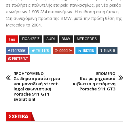
σε πωλήσεις πολυτελής εταιρεία παγκοσμίως, με νέο ρεκόρ
πωλήσεων 1.905.234 αυτοκινήτων. Η επίδοση αυτή ήταν η
11
η
συνεχόμενη πρωτιά της
BMW
, μετά την πρώτη θέση της
Mercedes
το 2004.
Tags
ΠΩΛΗΣΕΙΣ
AUDI
BMW
MERCEDES
FACEBOOK
TWITTER
GOOGLE+
LINKEDIN
TUMBLR
PINTEREST
ΠΡΟΗΓΟΥΜΕΝΟ
ΕΠΟΜΕΝΟ
Σε δημοπρασία η μια
Και με μηχανικό
και μοναδική street-
κιβώτιο η επόμενη
legal αγωνιστική
Porsche 911 GT3
Porsche 911 GT1
Evolution!
ΣΧΕΤΙΚΑ