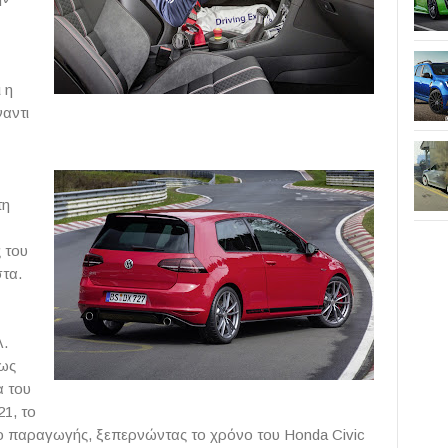
 η
ναντι
τη
 του
στα.
λ.
μως
α του
21, το
το παραγωγής, ξεπερνώντας το χρόνο του
Honda
Civic