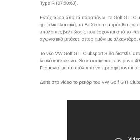
Type
R
(07:50:63).
Εκτός τώρα από τα παραπάνω, το
Golf
GTI
Clu
ημι-σλικ ελαστικά, τα
Bi
-
Xenon
εμπρόσθια φώτα κ
υπόλοιπες βελτιώσεις που έρχονται από το «
αγωνιστικά μπάκετ, σπορ τιμόνι με αλκαντάρα, 
Το νέο
VW
Golf
GTI
Clubsport
S
θα διατεθεί απ
λευκό και κόκκινο. Θα κατασκευαστούν μόνο 40
Γερμανία, με τα υπόλοιπα να προσφέρονται σε
Δείτε στο
video
το ρεκόρ του VW
Golf GTI Club