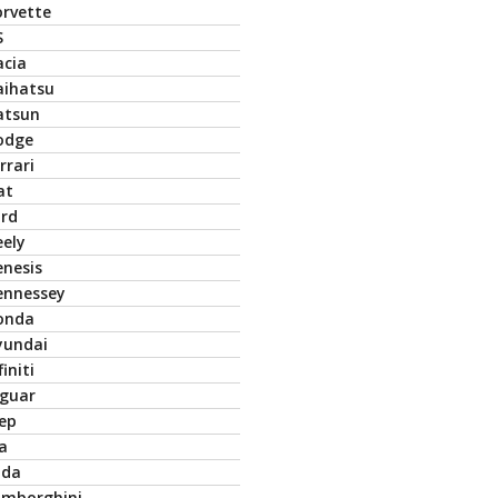
orvette
S
acia
aihatsu
atsun
odge
rrari
at
ord
eely
enesis
ennessey
onda
yundai
finiti
aguar
eep
a
ada
amborghini