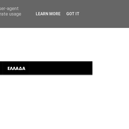
user-agent
erate usage
LEARN MORE
GOT IT
ΕΛΛΑΔΑ