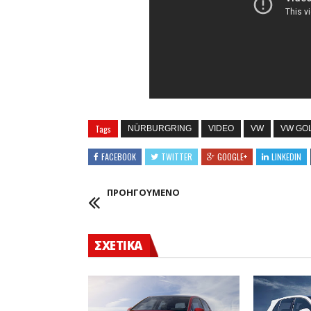
Tags
NÜRBURGRING
VIDEO
VW
VW GO
FACEBOOK
TWITTER
GOOGLE+
LINKEDIN
ΠΡΟΗΓΟΥΜΕΝΟ
ΣΧΕΤΙΚΑ