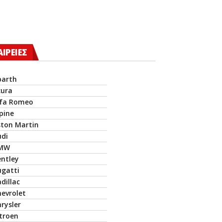
ΑΙΡΕΙΕΣ
barth
cura
lfa Romeo
pine
ston Martin
udi
MW
entley
ugatti
dillac
hevrolet
rysler
itroen