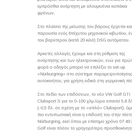
εμπρόσθια ανάρτηση με αλουμινένια καπάκια
φρένων.
Στο πλαίσιο της μείωσης του βάρους έρχεται και
παρουσία ενός 6τάχυτου μηχανικού κιβωτίου, έ
του βαρύτερου (κατά 20 κιλά)
DSG
αυτόματου.
Αρκετές αλλαγές έχουμε και στη ρύθμιση της
ανάρτησης και των ηλεκτρονικών, ενώ για πρώ
φορά ο οδηγός μπορεί να επιλέξει το
set
-
up
«
N
ü
rburgring
» στο σύστημα παραμετροποίησης
αυτοκινήτου, για χρήση ειδικά στη γερμανική πί
Στο πεδίο των επιδόσεων, το νέο
VW
Golf
GTI
Clubsport
S
για το 0-100 χλμ./ώρα απαιτεί 5,8 δ
(-0,5 δλ. σε σχέση με το «απλό»
Clubsport
), ό
πιο εντυπωσιακή είναι η επίδοσή του στην πίστ
N
ü
rburgring
, εκεί όπου με επίσημο χρόνο 07:49:
Golf
είναι πλέον το γρηγορότερο προσθιοκίνη