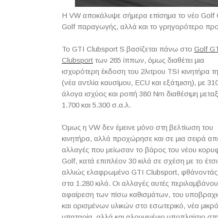
H
VW
αποκάλυψε σήμερα επίσημα το νέο
Golf
Golf
παραγωγής, αλλά και το γρηγορότερο προ
Το
GTI
Clubsport
S
βασίζεται πάνω στο
Golf
G
Clubsport
των 265 ίππων, όμως διαθέτει μια
ισχυρότερη έκδοση του 2λιτρου
TSI
κινητήρα τ
(νέα αντλία καυσίμου,
ECU
και εξάτμιση), με 31
άλογα ισχύος και ροπή 380
Nm
διαθέσιμη μετα
1.700 και 5.300 σ.α.λ.
Όμως η
VW
δεν έμεινε μόνο στη βελτίωση του
κινητήρα, αλλά προχώρησε και σε μια σειρά απ
αλλαγές που μείωσαν το βάρος του νέου κορυ
Golf
, κατά επιπλέον 30 κιλά σε σχέση με το έτσι 
αλλιώς ελαφρωμένο
GTI
Clubsport
, φθάνοντάς
στα 1.280 κιλά. Οι αλλαγές αυτές περιλαμβάνο
αφαίρεση των πίσω καθισμάτων, του υποβραχι
και ορισμένων υλικών στο εσωτερικό, νέα μικρ
μπαταρία, αλλά και αλουμινένιο υποπλαίσιο στ