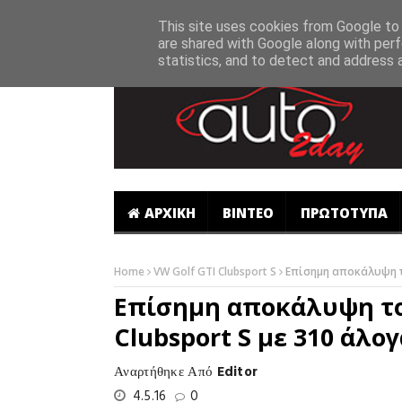
-->
This site uses cookies from Google to d
are shared with Google along with perf
statistics, and to detect and address 
ΑΡΧΙΚΗ
ΒΙΝΤΕΟ
ΠΡΩΤΟΤΥΠΑ
Home
VW Golf GTI Clubsport S
Επίσημη αποκάλυψη το
Επίσημη αποκάλυψη το
Clubsport S με 310 άλογ
Αναρτήθηκε Από
Editor
4.5.16
0