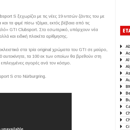
bsport
S
ξεχωρίζει με τις νέες 19 ιντσών ζάντες του με
αι τα φιμέ πίσω τζάμια, εκτός βέβαια από τις
απλό»
GTI
Clubsport
. Στο εσωτερικό, υπάρχουν νέα
ΕΤ
αλλά και ειδική πλακέτα αρίθμησης.
A
οκλειστικά στα τρία
original
χρώματα του
GTI
σε μαύρο,
A
0 αυτοκίνητα, τα 100 εκ των οποίων θα βρεθούν στη
A
 επιλεγμένες αγορές ανά τον κόσμο.
Al
A
sport S
στο
Nürburgring.
A
B
B
B
Ca
C
Ch
C