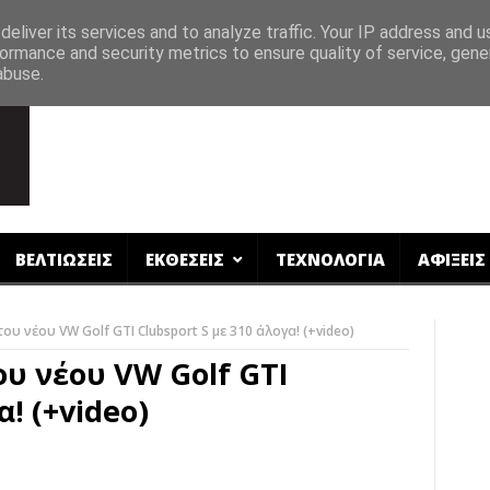
eliver its services and to analyze traffic. Your IP address and 
ormance and security metrics to ensure quality of service, gen
abuse.
ΒΕΛΤΙΩΣΕΙΣ
ΕΚΘΕΣΕΙΣ
ΤΕΧΝΟΛΟΓΙΑ
ΑΦΙΞΕΙΣ
υ νέου VW Golf GTI Clubsport S με 310 άλογα! (+video)
υ νέου VW Golf GTI
α! (+video)