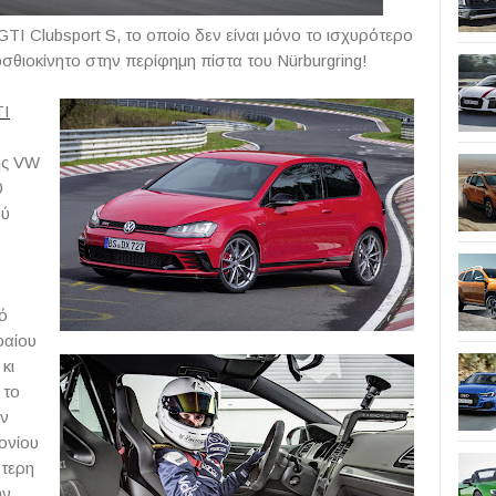
GTI
Clubsport
S
, το οποίο δεν είναι μόνο το ισχυρότερο
σθιοκίνητο στην περίφημη πίστα του
N
ü
rburgring
!
TI
ης
VW
0
ξύ
ό
φαίου
κι
 το
υν
ονίου
ότερη
ην