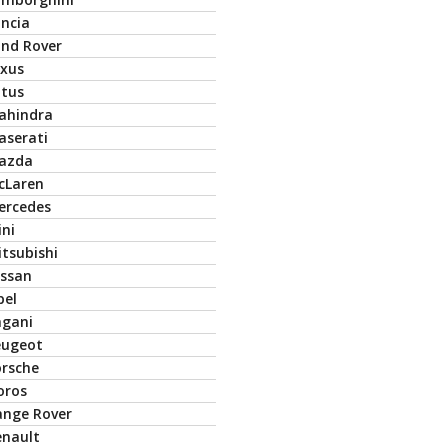
ancia
and Rover
exus
otus
ahindra
aserati
azda
cLaren
ercedes
ini
tsubishi
issan
pel
agani
eugeot
orsche
oros
ange Rover
enault