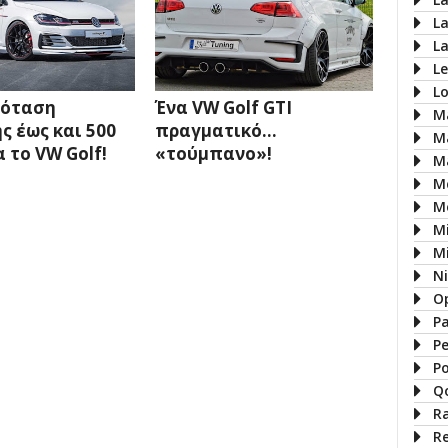
L
L
L
L
ρόταση
Ένα VW Golf GTI
M
ς έως και 500
πραγματικό...
M
 το VW Golf!
«τούμπανο»!
M
M
M
M
Mi
N
O
P
P
P
Q
R
R