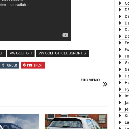
C
D
D
D
D
D
Fe
Fi
LF
VW GOLF GTI
VW GOLF GTI CLUBSPORT S
F
G
TUMBLR
PINTEREST
G
H
ΕΠΟΜΕΝΟ
H
H
In
J
J
Ki
L
L