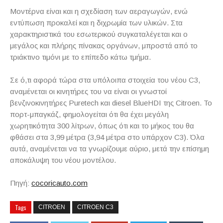
Μοντέρνα είναι και η σχεδίαση των αεραγωγών, ενώ
εντύπωση προκαλεί και η διχρωμία των υλικών. Στα
χαρακτηριστικά του εσωτερικού συγκαταλέγεται και ο
μεγάλος και πλήρης πίνακας οργάνων, μπροστά από το
τριάκτινο τιμόνι με το επίπεδο κάτω τμήμα.
Σε ό,τι αφορά τώρα στα υπόλοιπα στοιχεία του νέου
C
3,
αναμένεται οι κινητήρες του να είναι οι γνωστοί
βενζινοκινητήρες
Puretech
και
diesel
BlueHDI
της
Citroen
. Το
πορτ-μπαγκάζ, φημολογείται ότι θα έχει μεγάλη
χωρητικότητα 300 λίτρων, όπως ότι και το μήκος του θα
φθάσει στα 3,99 μέτρα (3,94 μέτρα στο υπάρχον
C
3). Όλα
αυτά, αναμένεται να τα γνωρίζουμε αύριο, μετά την επίσημη
αποκάλυψη του νέου μοντέλου.
Πηγή:
cocoricauto.com
Tags
CITROEN
CITROEN C3