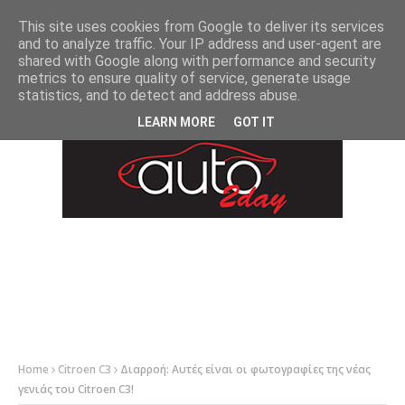
-->
This site uses cookies from Google to deliver its services
and to analyze traffic. Your IP address and user-agent are
shared with Google along with performance and security
metrics to ensure quality of service, generate usage
statistics, and to detect and address abuse.
LEARN MORE
GOT IT
Home
Citroen C3
Διαρροή: Αυτές είναι οι φωτογραφίες της νέας
γενιάς του Citroen C3!