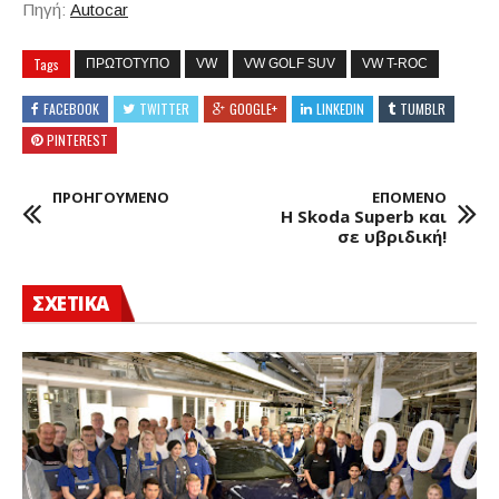
Πηγή:
Autocar
Tags
ΠΡΩΤΟΤΥΠΟ
VW
VW GOLF SUV
VW T-ROC
FACEBOOK
TWITTER
GOOGLE+
LINKEDIN
TUMBLR
PINTEREST
ΠΡΟΗΓΟΥΜΕΝΟ
ΕΠΟΜΕΝΟ
Η Skoda Superb και
σε υβριδική!
ΣΧΕΤΙΚΑ