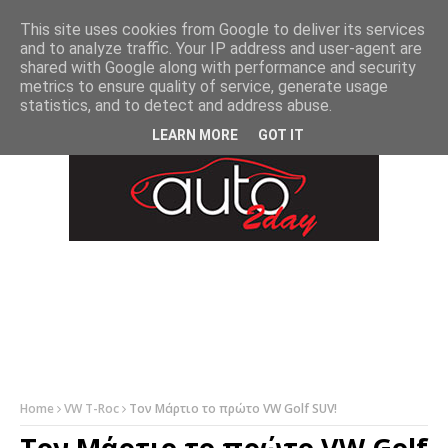
-->
This site uses cookies from Google to deliver its services
and to analyze traffic. Your IP address and user-agent are
shared with Google along with performance and security
metrics to ensure quality of service, generate usage
statistics, and to detect and address abuse.
LEARN MORE
GOT IT
Home
VW T-Roc
Τον Μάρτιο το πρώτο VW Golf SUV!
Τον Μάρτιο το πρώτο VW Golf