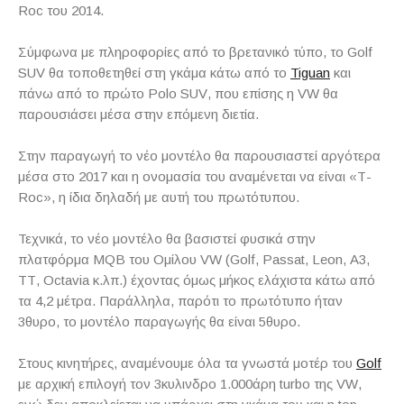
Roc
του 2014.
Σύμφωνα με πληροφορίες από το βρετανικό τύπο, το
Golf
SUV
θα τοποθετηθεί στη γκάμα κάτω από το
Tiguan
και
πάνω από το πρώτο
Polo
SUV
, που επίσης η
VW
θα
παρουσιάσει μέσα στην επόμενη διετία.
Στην παραγωγή το νέο μοντέλο θα παρουσιαστεί αργότερα
μέσα στο 2017 και η ονομασία του αναμένεται να είναι «
T
-
Roc
», η ίδια δηλαδή με αυτή του πρωτότυπου.
Τεχνικά, το νέο μοντέλο θα βασιστεί φυσικά στην
πλατφόρμα
MQB
του Ομίλου
VW
(
Golf
,
Passat
,
Leon
,
A
3,
TT
,
Octavia
κ.λπ.) έχοντας όμως μήκος ελάχιστα κάτω από
τα 4,2 μέτρα. Παράλληλα, παρότι το πρωτότυπο ήταν
3θυρο, το μοντέλο παραγωγής θα είναι 5θυρο.
Στους κινητήρες, αναμένουμε όλα τα γνωστά μοτέρ του
Golf
με αρχική επιλογή τον 3κυλινδρο 1.000άρη
turbo
της
VW
,