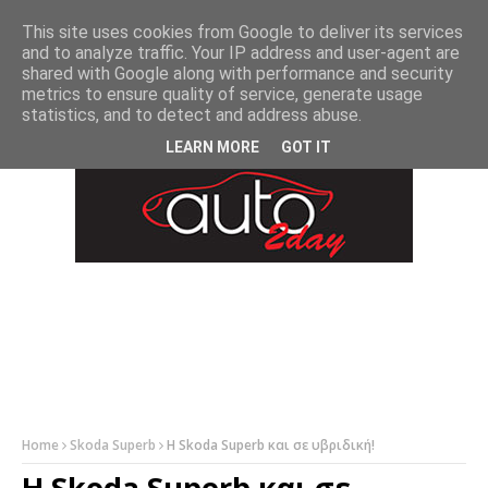
-->
This site uses cookies from Google to deliver its services
and to analyze traffic. Your IP address and user-agent are
shared with Google along with performance and security
metrics to ensure quality of service, generate usage
statistics, and to detect and address abuse.
LEARN MORE
GOT IT
Home
Skoda Superb
Η Skoda Superb και σε υβριδική!
Η Skoda Superb και σε