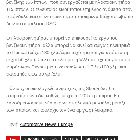
βενζίνης 156 ίππων, που συνεργάζεται με ηλεκτροκινητήρα
115 ίππων. Ο τελευταίος είναι τοποθετημένος ανάμεσα στον
σφόνδυλο και σε ένα ειδικά τροποποιημένο 6τάχυτο κιβώτιο
διπλού συμπλέκτη DSG.
O ηλεκτροκινητήρας μπορεί να επικουρεί το έργο του
βενζινοκινητήρα, αλλά μπορεί να κινεί και αμιγώς ηλεκτρικά
το Passat (μέχρι 130 χλμ./ώρα ταχύτητα και για απόσταση
μέχρι 50 χλμ.). Σαν αποτέλεσμα, η VW υπόσχεται για το πιο
«πράσινο» Passat μέση κατανάλωση 1,7 λτ./100 χλμ. και
εκπομπές CO2 39 γρ./χλμ.
Πάντως, οι οικολογικές ανησυχίες της Skoda δεν θα
σταματήσουν εδώ καθώς, μέχρι το 2025, η εταιρεία θα
λανσάρει 4 ακόμη νέα άκρως οικολογικά μοντέλα, μεταξύ
των οποίων και τουλάχιστον ένα αμιγώς ηλεκτρικό.
Πηγή:
Automotive News Europe
Tags
ΥΒΡΙΔΙΚΟ PLUG-IN
SKODA
SKODA SUPERB