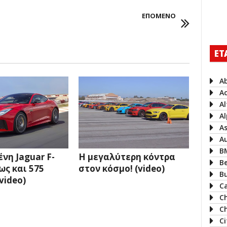
ΕΠΟΜΕΝΟ
ΕΤ
A
A
A
Al
A
A
B
νη Jaguar F-
Η μεγαλύτερη κόντρα
B
ως και 575
στον κόσμο! (video)
B
video)
Ca
C
Ch
C