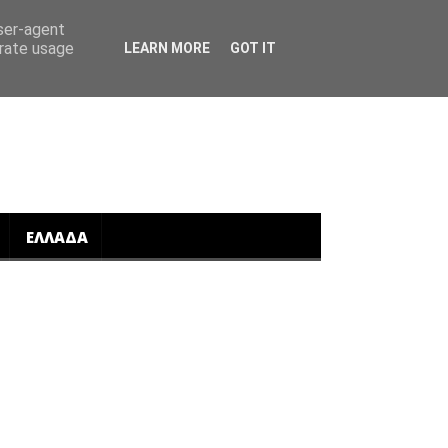
user-agent
erate usage
LEARN MORE
GOT IT
ΕΛΛΑΔΑ