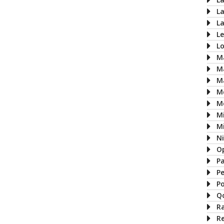
L
L
L
L
M
M
M
M
M
M
Mi
N
O
P
P
P
Q
R
R