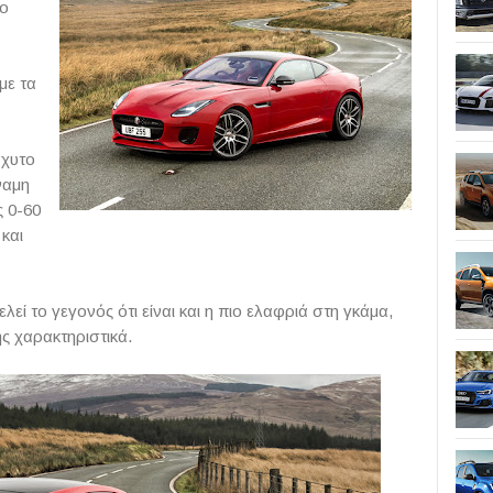
μο
με τα
άχυτο
ναμη
ς 0-60
 και
λεί το γεγονός ότι είναι και η πιο ελαφριά στη γκάμα,
ης χαρακτηριστικά.