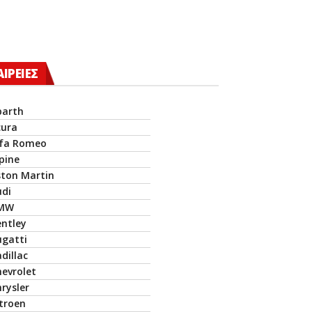
ΑΙΡΕΙΕΣ
barth
cura
lfa Romeo
pine
ston Martin
udi
MW
entley
ugatti
dillac
hevrolet
rysler
itroen