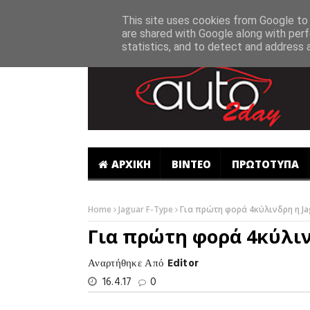
-->
This site uses cookies from Google to d
are shared with Google along with perf
statistics, and to detect and address 
ΑΡΧΙΚΗ
ΒΙΝΤΕΟ
ΠΡΩΤΟΤΥΠΑ
Home
Jaguar F-Type
Για πρώτη φορά 4κύλινδρη η Ja
Για πρώτη φορά 4κύλιν
Αναρτήθηκε Από
Editor
16.4.17
0