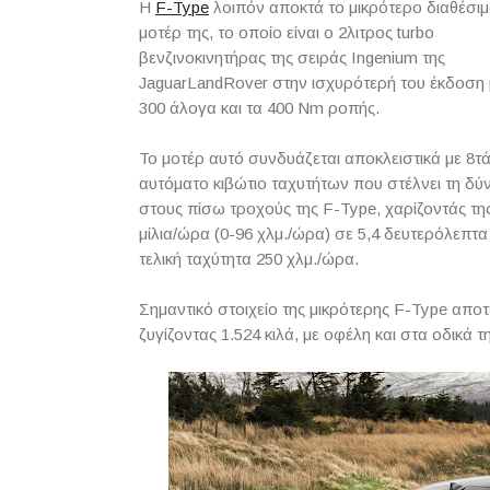
Η
F-Type
λοιπόν αποκτά το μικρότερο διαθέσι
μοτέρ της, το οποίο είναι ο 2λιτρος turbo
βενζινοκινητήρας της σειράς Ingenium της
JaguarLandRover στην ισχυρότερή του έκδοση 
300 άλογα και τα 400 Nm ροπής.
Το μοτέρ αυτό συνδυάζεται αποκλειστικά με 8τ
αυτόματο κιβώτιο ταχυτήτων που στέλνει τη δύ
στους πίσω τροχούς της F-Type, χαρίζοντάς τη
μίλια/ώρα (0-96 χλμ./ώρα) σε 5,4 δευτερόλεπτα
τελική ταχύτητα 250 χλμ./ώρα.
Σημαντικό στοιχείο της μικρότερης F-Type αποτε
ζυγίζοντας 1.524 κιλά, με οφέλη και στα οδικά τ