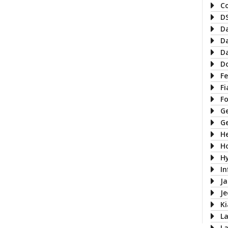
C
D
D
D
D
D
Fe
Fi
F
G
G
H
H
H
In
J
J
Ki
L
L