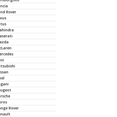
ancia
and Rover
exus
otus
ahindra
aserati
azda
cLaren
ercedes
ini
tsubishi
issan
pel
agani
eugeot
orsche
oros
ange Rover
enault