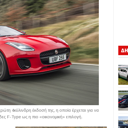
ΔΗ
ρώτη 4κύλινδρη έκδοσή της, η οποία έρχεται για να
νδες F-Type ως η πιο «οικονομική» επιλογή.