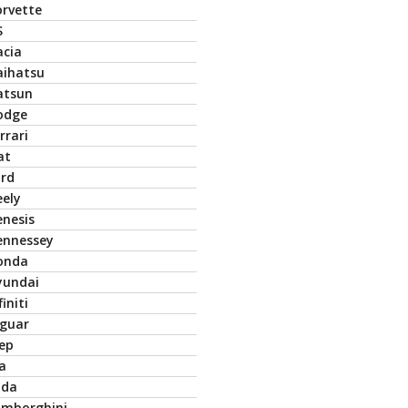
orvette
S
acia
aihatsu
atsun
odge
rrari
at
ord
eely
enesis
ennessey
onda
yundai
finiti
aguar
eep
a
ada
amborghini