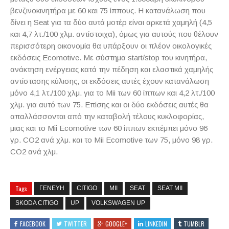
βενζινοκινητήρα με 60 και 75 ίππους. Η κατανάλωση που
δίνει η Seat για τα δύο αυτά μοτέρ είναι αρκετά χαμηλή (4,5
και 4,7 λτ./100 χλμ. αντίστοιχα), όμως για αυτούς που θέλουν
περισσότερη οικονομία θα υπάρξουν οι πλέον οικολογικές
εκδόσεις Ecomotive. Με σύστημα start/stop του κινητήρα,
ανάκτηση ενέργειας κατά την πέδηση και ελαστικά χαμηλής
αντίστασης κύλισης, οι εκδόσεις αυτές έχουν κατανάλωση
μόνο 4,1 λτ./100 χλμ. για το Mii των 60 ίππων και 4,2 λτ./100
χλμ. για αυτό των 75. Επίσης και οι δύο εκδόσεις αυτές θα
απαλλάσσονται από την καταβολή τέλους κυκλοφορίας,
μιας και το Mii Ecomotive των 60 ίππων εκπέμπει μόνο 96
γρ. CO2 ανά χλμ. και το Mii Ecomotive των 75, μόνο 98 γρ.
CO2 ανά χλμ.
Tags
ΓΕΝΕΥΗ
CITIGO
MII
SEAT
SEAT MII
SKODA CITIGO
UP
VOLKSWAGEN UP
FACEBOOK
TWITTER
GOOGLE+
LINKEDIN
TUMBLR