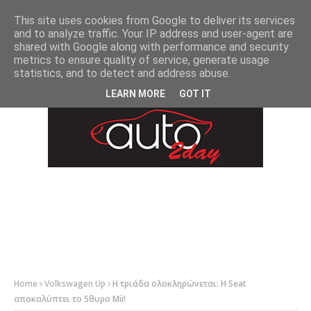
-->
This site uses cookies from Google to deliver its services
and to analyze traffic. Your IP address and user-agent are
shared with Google along with performance and security
metrics to ensure quality of service, generate usage
statistics, and to detect and address abuse.
LEARN MORE
GOT IT
Home
Volkswagen Up
Η τριάδα ολοκληρώνεται: Η Seat
αποκαλύπτει το 5θυρο Mii!