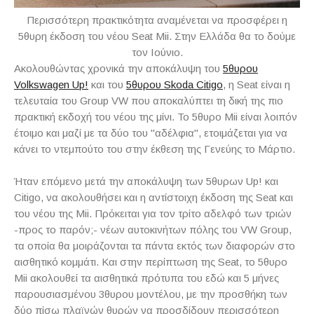
Περισσότερη πρακτικότητα αναμένεται να προσφέρει η
5θυρη έκδοση του νέου Seat Mii. Στην Ελλάδα θα το δούμε
τον Ιούνιο.
Ακολουθώντας χρονικά την αποκάλυψη του
5θυρου
Volkswagen Up!
και του
5θυρου Skoda Citigo
, η Seat είναι η
τελευταία του Group VW που αποκαλύπτει τη δική της πιο
πρακτική εκδοχή του νέου της μίνι. Το 5θυρο Mii είναι λοιπόν
έτοιμο και μαζί με τα δύο του "αδέλφια", ετοιμάζεται για να
κάνει το ντεμπούτο του στην έκθεση της Γενεύης το Μάρτιο.
Ήταν επόμενο μετά την αποκάλυψη των 5θυρων Up! και
Citigo, να ακολουθήσει και η αντίστοιχη έκδοση της Seat και
του νέου της Mii. Πρόκειται για τον τρίτο αδελφό των τριών
-προς το παρόν;- νέων αυτοκινήτων πόλης του VW Group,
τα οποία θα μοιράζονται τα πάντα εκτός των διαφορών στο
αισθητικό κομμάτι. Και στην περίπτωση της Seat, το 5θυρο
Mii ακολουθεί τα αισθητικά πρότυπα του εδώ και 5 μήνες
παρουσιασμένου 3θυρου μοντέλου, με την προσθήκη των
δύο πίσω πλαϊνών θυρών να προσδίδουν περισσότερη