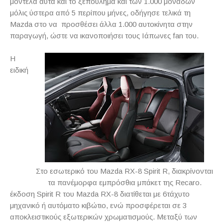
μοντέλα αυτά και το ξεπούλημα και των 1.000 μονάδων
μόλις ύστερα από 5 περίπου μήνες, οδήγησε τελικά τη
Mazda στο να προσθέσει άλλα 1.000 αυτοκίνητα στην
παραγωγή, ώστε να ικανοποιήσει τους Ιάπωνες fan του.
Η
ειδική
Στο εσωτερικό του Mazda RX-8 Spirit R, διακρίνονται
τα πανέμορφα εμπρόσθια μπάκετ της Recaro.
έκδοση Spirit R του Mazda RX-8 διατίθεται με 6τάχυτο
μηχανικό ή αυτόματο κιβώτιο, ενώ προσφέρεται σε 3
αποκλειστικούς εξωτερικών χρωματισμούς. Μεταξύ των