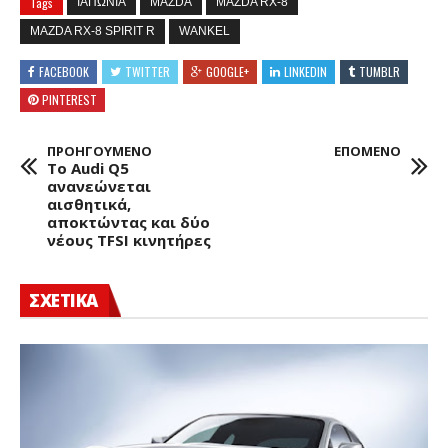
Tags
ΙΑΠΩΝΙΑ
MAZDA
MAZDA RX-8
MAZDA RX-8 SPIRIT R
WANKEL
FACEBOOK
TWITTER
GOOGLE+
LINKEDIN
TUMBLR
PINTEREST
ΠΡΟΗΓΟΥΜΕΝΟ
ΕΠΟΜΕΝΟ
To Audi Q5
ανανεώνεται
αισθητικά,
αποκτώντας και δύο
νέους TFSI κινητήρες
ΣΧΕΤΙΚΑ