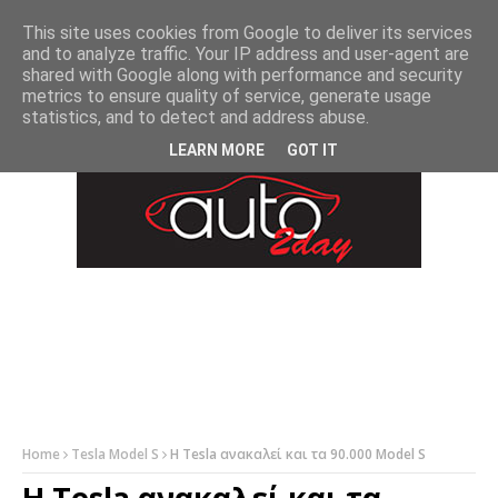
-->
This site uses cookies from Google to deliver its services
and to analyze traffic. Your IP address and user-agent are
shared with Google along with performance and security
metrics to ensure quality of service, generate usage
statistics, and to detect and address abuse.
LEARN MORE
GOT IT
Home
Tesla Model S
Η Tesla ανακαλεί και τα 90.000 Model S
Η Tesla ανακαλεί και τα