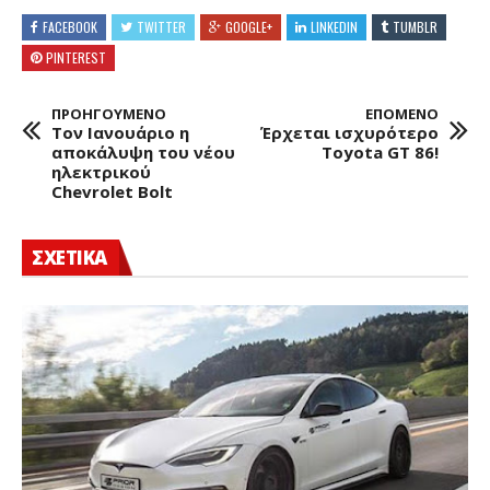
FACEBOOK
TWITTER
GOOGLE+
LINKEDIN
TUMBLR
PINTEREST
ΠΡΟΗΓΟΥΜΕΝΟ
ΕΠΟΜΕΝΟ
Τον Ιανουάριο η
Έρχεται ισχυρότερο
αποκάλυψη του νέου
Toyota GT 86!
ηλεκτρικού
Chevrolet Bolt
ΣΧΕΤΙΚΑ