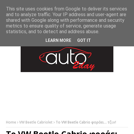
-->
This site uses cookies from Google to deliver its services
and to analyze traffic. Your IP address and user-agent are
shared with Google along with performance and security
metrics to ensure quality of service, generate usage
statistics, and to detect and address abuse.
LEARN MORE
GOT IT
Home
VW Beetle Cabriolet
Το VW Beetle Cabrio φοράει... τζιν!
Το VW Beetle Cabrio φοράει...