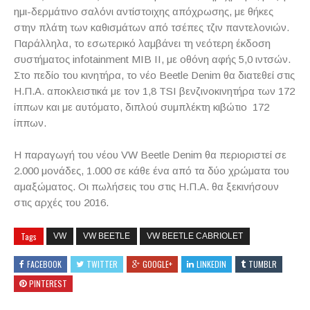
ημι-δερμάτινο σαλόνι αντίστοιχης απόχρωσης, με θήκες
στην πλάτη των καθισμάτων από τσέπες τζιν παντελονιών.
Παράλληλα, το εσωτερικό λαμβάνει τη νεότερη έκδοση
συστήματος
infotainment
MIB
II
, με οθόνη αφής 5,0 ιντσών.
Στο πεδίο του κινητήρα, το νέο
Beetle
Denim
θα διατεθεί στις
Η.Π.Α. αποκλειστικά με τον 1,8
TSI
βενζινοκινητήρα των 172
ίππων και με αυτόματο, διπλού συμπλέκτη κιβώτιο 172
ίππων.
Η παραγωγή του νέου
VW
Beetle
Denim
θα περιοριστεί σε
2.000 μονάδες, 1.000 σε κάθε ένα από τα δύο χρώματα του
αμαξώματος. Οι πωλήσεις του στις Η.Π.Α. θα ξεκινήσουν
στις αρχές του 2016.
Tags
VW
VW BEETLE
VW BEETLE CABRIOLET
FACEBOOK
TWITTER
GOOGLE+
LINKEDIN
TUMBLR
PINTEREST