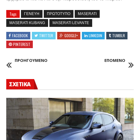
Tags
ΓΕΝΕΥΗ
ΠΡΩΤΟΤΥΠΟ
MASERATI
MASERATI KUBANG
MASERATI LEVANTE
FACEBOOK
TWITTER
GOOGLE+
LINKEDIN
TUMBLR
PINTEREST
ΠΡΟΗΓΟΥΜΕΝΟ
ΕΠΟΜΕΝΟ
ΣΧΕΤΙΚΑ