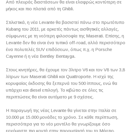
Από πλευράς διαστάσεων θα είναι ελαφρώς κοντύτερη σε
μήκος και πιο πλατιά από τη
Ghibli
.
Στιλιστικά, η νέα
Levante
θα βασιστεί πάνω στο πρωτότυπο
Kubang
του 2011, με αρκετές πάντως αισθητικές αλλαγές,
σύμφωνες με τη νεότερη φιλοσοφία της
Maserati
. Επίσης, η
Levante
δεν θα είναι ένα τυπικό
off
-
road
, αλλά περισσότερο
ένα πολυτελές
SUV
επιδόσεων, όπως π.χ. η
Porsche
Cayenne
ή η νέα
Bentley
Bentayga
.
Στους κινητήρες, θα έχουμε τον 3λιτρο
V
6 και τον
V
8 των 3,8
λίτρων των
Maserati
Ghibli
και
Quattroporte
. Η ισχύ της
κορυφαίας έκδοσης θα ξεπερνά του 500 ίππους, ενώ θα
υπάρχει και
diesel
επιλογή. Το κιβώτιο σε όλες τις
περιπτώσεις θα είναι αυτόματο με 9 σχέσεις.
Η παραγωγή της νέας
Levante
θα γίνεται στην Ιταλία σε
10.000 με 15.000 μονάδες το χρόνο. Σε κάθε περίπτωση,
περισσότερα για το νέο μοντέλο θα γνωρίζουμε όσο
ερχόμαστε πιο κοντά στην παρουσίασή του το Μάρτιο.