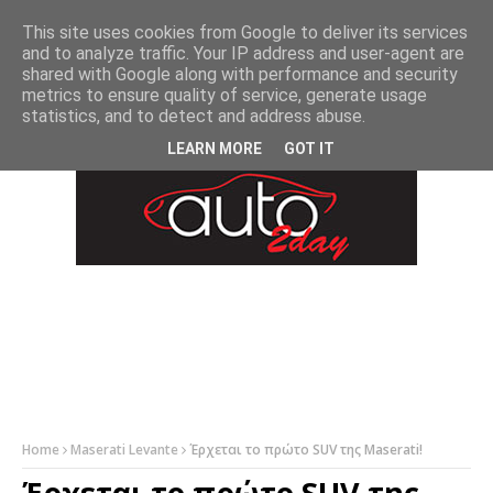
-->
This site uses cookies from Google to deliver its services
and to analyze traffic. Your IP address and user-agent are
shared with Google along with performance and security
metrics to ensure quality of service, generate usage
statistics, and to detect and address abuse.
LEARN MORE
GOT IT
Home
Maserati Levante
Έρχεται το πρώτο SUV της Maserati!
Έρχεται το πρώτο SUV της