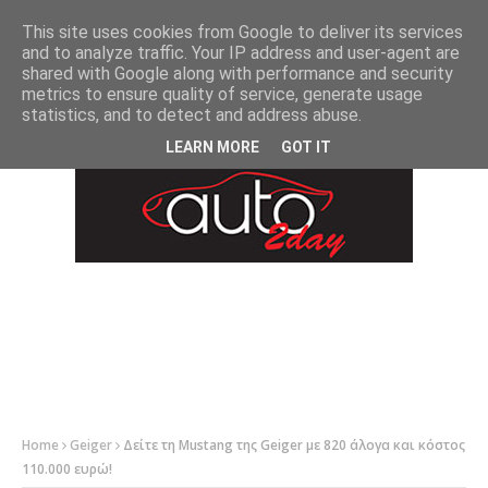
-->
This site uses cookies from Google to deliver its services
and to analyze traffic. Your IP address and user-agent are
shared with Google along with performance and security
metrics to ensure quality of service, generate usage
statistics, and to detect and address abuse.
LEARN MORE
GOT IT
Home
Geiger
Δείτε τη Mustang της Geiger με 820 άλογα και κόστος
110.000 ευρώ!