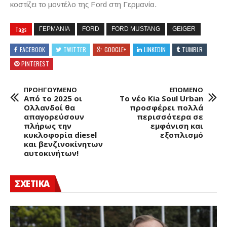
κοστίζει το μοντέλο της
Ford
στη Γερμανία.
Tags
ΓΕΡΜΑΝΙΑ
FORD
FORD MUSTANG
GEIGER
FACEBOOK
TWITTER
GOOGLE+
LINKEDIN
TUMBLR
PINTEREST
ΠΡΟΗΓΟΥΜΕΝΟ
ΕΠΟΜΕΝΟ
Από το 2025 οι
Το νέο Kia Soul Urban
Ολλανδοί θα
προσφέρει πολλά
απαγορεύσουν
περισσότερα σε
πλήρως την
εμφάνιση και
κυκλοφορία diesel
εξοπλισμό
και βενζινοκίνητων
αυτοκινήτων!
ΣΧΕΤΙΚΑ