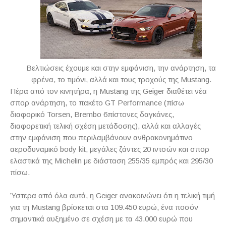
Βελτιώσεις έχουμε και στην εμφάνιση, την ανάρτηση, τα
φρένα, το τιμόνι, αλλά και τους τροχούς της Mustang.
Πέρα από τον κινητήρα, η
Mustang
της
Geiger
διαθέτει νέα
σπορ ανάρτηση, το πακέτο
GT
Performance
(πίσω
διαφορικό
Torsen
,
Brembo
6πίστονες δαγκάνες,
διαφορετική τελική σχέση μετάδοσης), αλλά και αλλαγές
στην εμφάνιση που περιλαμβάνουν ανθρακονημάτινο
αεροδυναμικό
body
kit
, μεγάλες ζάντες 20 ιντσών και σπορ
ελαστικά της
Michelin
με διάσταση 255/35 εμπρός και 295/30
πίσω.
Ύστερα από όλα αυτά, η
Geiger
ανακοινώνει ότι η τελική τιμή
για τη
Mustang
βρίσκεται στα 109.450 ευρώ, ένα ποσόν
σημαντικά αυξημένο σε σχέση με τα 43.000 ευρώ που