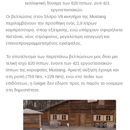
εκπληκτική δύναμη των 820 ίππων, αντί 421
εργοστασιακών.
Οι βελτιώσεις στον 5λιτρο
V
8 κινητήρα της
Mustang
περιλαμβάνουν την προσθήκη ενός 2,9 λίτρων
κομπρέσσορα, σπορ εξάτμισης, ενώ υπάρχουν σφυρήλατα
πιστόνια, νέος στρόφαλος, μεγαλύτερη εισαγωγή και
επαναπρογραμματισμένος εγκέφαλος.
Το αποτέλεσμα των παραπάνω βελτιώσεων μας δίνει μια
τελική ισχύ 820 ίππων, έναντι των 421 εργοστασιακών
ίππων της κορυφαίας
Mustang
. Αρκετή αύξηση έχουμε και
στη ροπή (759
Nm
, +229
Nm
), ενώ στο πεδίο των
επιδόσεων, η
Geiger
δεν έδωσε προς το παρόν τα νούμερα
στη δημοσιότητα.