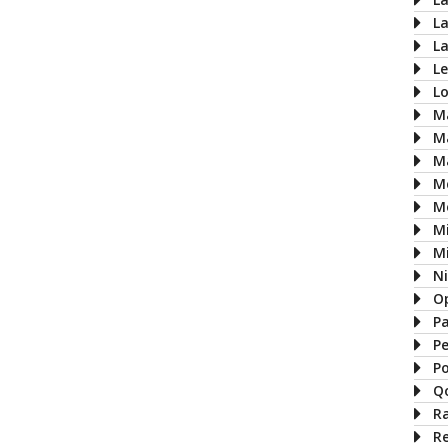
L
L
L
L
M
M
M
M
M
M
Mi
N
O
P
P
P
Q
R
R