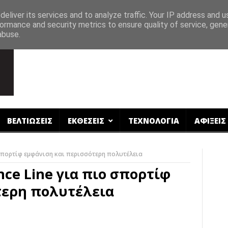
eliver its services and to analyze traffic. Your IP address and 
ormance and security metrics to ensure quality of service, gen
abuse.
ΒΕΛΤΙΩΣΕΙΣ
ΕΚΘΕΣΕΙΣ
ΤΕΧΝΟΛΟΓΙΑ
ΑΦΙΞΕΙΣ
 σπορτίφ εμφάνιση και περισσότερη πολυτέλεια
ce Line για πιο σπορτίφ
τερη πολυτέλεια