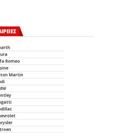
ΑΙΡΕΙΕΣ
barth
cura
lfa Romeo
pine
ston Martin
udi
MW
entley
ugatti
dillac
hevrolet
rysler
itroen