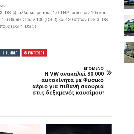
ρων
3,
DS
4), αλλά και με τους 1,6
THP
turbo
των 165 και
ι 1,6
BlueHDI
των 100 (
DS
3) και 120 ίππων (
DS
3,
DS
ππους (
DS
4,
DS
5).
TUMBLR
PINTEREST
ΕΠΟΜΕΝΟ
Η VW ανακαλεί 30.000
αυτοκίνητα με Φυσικό
αέριο για πιθανή σκουριά
στις δεξαμενές καυσίμου!