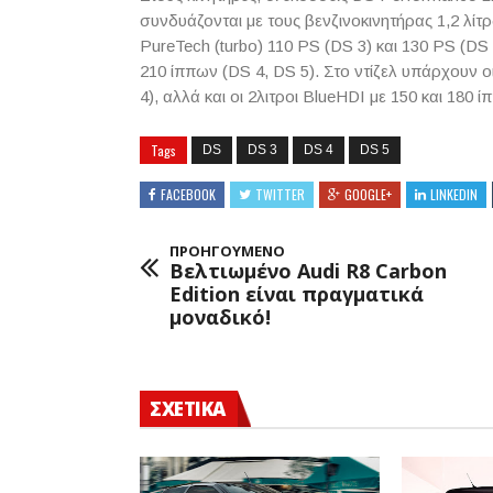
συνδυάζονται με τους βενζινοκινητήρας 1,2 λίτ
PureTech
(
turbo
) 110
PS
(
DS
3) και 130
PS
(
DS
210 ίππων (DS 4, DS 5). Στο ντίζελ υπάρχουν ο
4), αλλά και οι 2λιτροι
BlueHDI
με 150 και 180 ί
Tags
DS
DS 3
DS 4
DS 5
FACEBOOK
TWITTER
GOOGLE+
LINKEDIN
ΠΡΟΗΓΟΥΜΕΝΟ
Βελτιωμένο Audi R8 Carbon
Edition είναι πραγματικά
μοναδικό!
ΣΧΕΤΙΚΑ