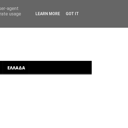
user-agent
erate usage
LEARN MORE
GOT IT
ΕΛΛΑΔΑ