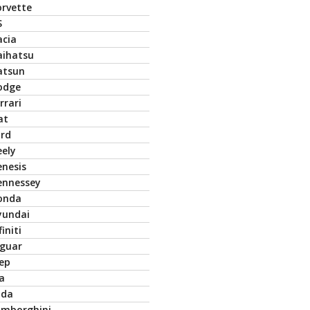
orvette
S
acia
aihatsu
atsun
odge
rrari
at
ord
eely
enesis
ennessey
onda
yundai
finiti
aguar
eep
a
ada
amborghini