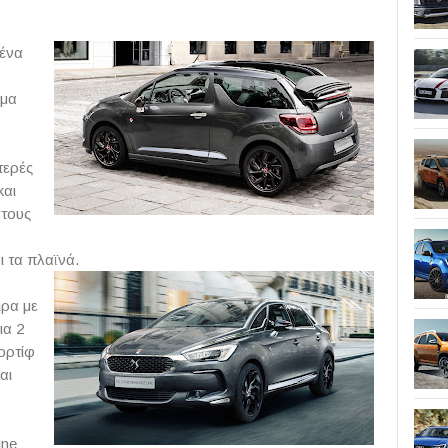
 ένα
ωμα
τερές
και
στους
ι τα πλαϊνά.
ιρα με
ια 2
ορτίφ
αι
ine