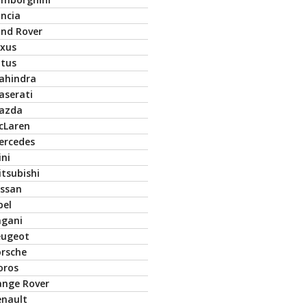
ancia
and Rover
exus
otus
ahindra
aserati
azda
cLaren
ercedes
ini
tsubishi
issan
pel
agani
eugeot
orsche
oros
ange Rover
enault