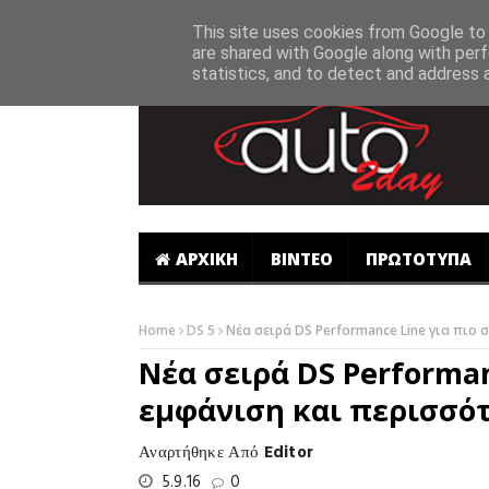
-->
This site uses cookies from Google to d
are shared with Google along with perf
statistics, and to detect and address 
ΑΡΧΙΚΗ
ΒΙΝΤΕΟ
ΠΡΩΤΟΤΥΠΑ
Home
DS 5
Νέα σειρά DS Performance Line για πιο
Νέα σειρά DS Performan
εμφάνιση και περισσό
Αναρτήθηκε Από
Editor
5.9.16
0