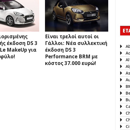
ΕΤ
ιορισμένης
Είναι τρελοί αυτοί οι
ς έκδοση DS 3
Γάλλοι: Νέα συλλεκτική
A
 Le MakeUp για
έκδοση DS 3
A
 φύλο!
Performance BRM με
A
κόστος 37.000 ευρώ!
Al
A
A
B
B
B
Ca
C
Ch
C