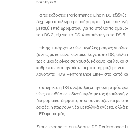
εσωτερικό.
Για τις εκδόσεις
Performance
Line
η
DS
εξέλιξε
δίχρωμο αμάξωμα με μαύρη οροφή και επιλογή
μεταξύ επτά χρωμάτων για το υπόλοιπο αμάξ
του
DS
3, έξι για το
DS
4 και πέντε για το
DS
5.
Επίσης, υπάρχουν νέες μεγάλες μαύρες γυαλισ
ζάντες με κόκκινο κεντρικό λογότυπο
DS
, αλλά 
τρεις μικρές ρίγες σε χρυσό, κόκκινο και λευκό 
καθρέπτες και την πίσω αεροτομή, μαζί με νέα
λογότυπα «
DS
Perfromance
Line
» στο καπό κα
Εσωτερικά, η
DS
αναβαθμίζει την όλη ατμόσφα
νέες επενδύσεις ειδικού υφάσματος ή επιλογή γ
διαφορετικά δέρματα, που συνδυάζονται με σπ
ραφές. Υπάρχουν νέα μεταλλικά ένθετα, αλλά κ
LED
φωτισμός.
Στους κινητήρες, οι εκδόσεις
DS
Performance
L