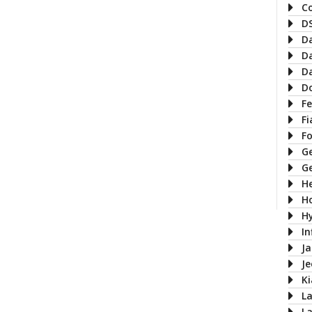
C
D
D
D
D
D
Fe
Fi
F
G
G
H
H
H
In
J
J
Ki
L
L