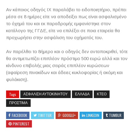
Αν κάποιος οδηγός ΙΧ παραλάβει το ειδοποιητήριο, πρέπει
μέσα σε 8 ημέρες είτε να αποδείξει πως είναι ασφαλισμένο
το όχημά του και εκ παραδρομής εμφανίστηκε στον
κατάλογο της ΓΓΔΕ, είτε να επιλέξει σε ποια εταιρεία θα
προχωρήσει στην ασφάλιση του οχήματός του.
Αν παρέλθει το 8ήμερο και ο οδηγός δεν ανταποκριθεί, τότε
θα αντιμετωπίζει επιπλέον πρόστιμο 500 ευρώ αλλά και τον
κίνδυνο επιβολής μιας σειράς επιπλέον κυρώσεων
(αφαίρεση πινακίδων και άδειες κυκλοφορίας ή ακόμη και
φυλάκιση).
Tags
ΑΣΦΑΛΙΣΗ ΑΥΤΟΚΙΝΗΤΟΥ
ΕΛΛΑΔΑ
ΚΤΕΟ
ΠΡΟΣΤΙΜΑ
FACEBOOK
TWITTER
GOOGLE+
LINKEDIN
TUMBLR
PINTEREST