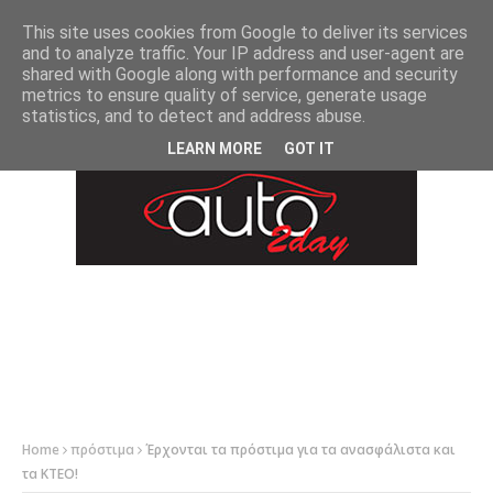
-->
This site uses cookies from Google to deliver its services
and to analyze traffic. Your IP address and user-agent are
shared with Google along with performance and security
metrics to ensure quality of service, generate usage
statistics, and to detect and address abuse.
LEARN MORE
GOT IT
Home
πρόστιμα
Έρχονται τα πρόστιμα για τα ανασφάλιστα και
τα ΚΤΕΟ!