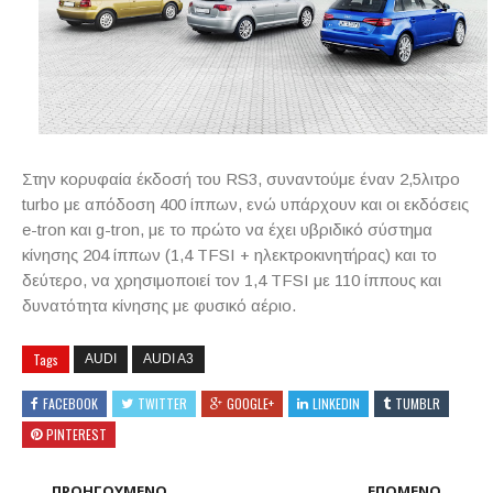
Στην κορυφαία έκδοσή του RS3, συναντούμε έναν 2,5λιτρο
turbo με απόδοση 400 ίππων, ενώ υπάρχουν και οι εκδόσεις
e-tron και g-tron, με το πρώτο να έχει υβριδικό σύστημα
κίνησης 204 ίππων (1,4 TFSI + ηλεκτροκινητήρας) και το
δεύτερο, να χρησιμοποιεί τον 1,4 TFSI με 110 ίππους και
δυνατότητα κίνησης με φυσικό αέριο.
Tags
AUDI
AUDI A3
FACEBOOK
TWITTER
GOOGLE+
LINKEDIN
TUMBLR
PINTEREST
ΠΡΟΗΓΟΥΜΕΝΟ
ΕΠΟΜΕΝΟ