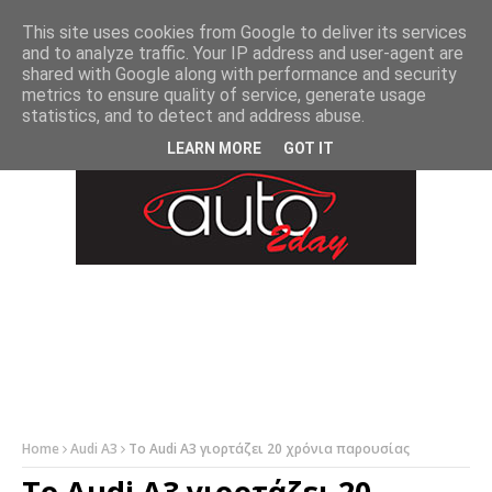
-->
This site uses cookies from Google to deliver its services
and to analyze traffic. Your IP address and user-agent are
shared with Google along with performance and security
metrics to ensure quality of service, generate usage
statistics, and to detect and address abuse.
LEARN MORE
GOT IT
Home
Audi A3
Το Audi A3 γιορτάζει 20 χρόνια παρουσίας
Το Audi A3 γιορτάζει 20