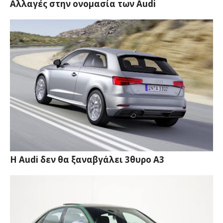
Αλλαγές στην ονομασία των Audi
Η Audi δεν θα ξαναβγάλει 3θυρο A3