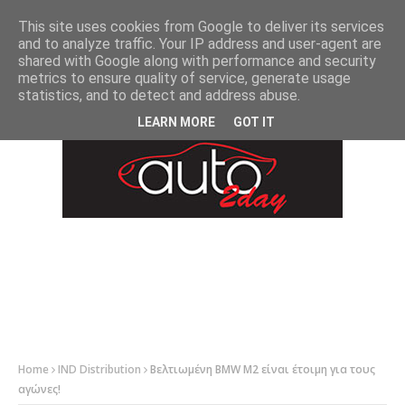
-->
This site uses cookies from Google to deliver its services
and to analyze traffic. Your IP address and user-agent are
shared with Google along with performance and security
metrics to ensure quality of service, generate usage
statistics, and to detect and address abuse.
LEARN MORE
GOT IT
Home
IND Distribution
Βελτιωμένη BMW M2 είναι έτοιμη για τους
αγώνες!