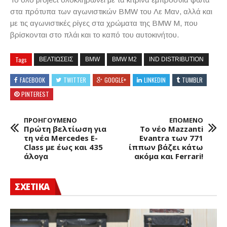
στα πρότυπα των αγωνιστικών BMW του Λε Μαν, αλλά και
με τις αγωνιστικές ρίγες στα χρώματα της BMW M, που
βρίσκονται στο πλάι και το καπό του αυτοκινήτου.
Tags
ΒΕΛΤΙΩΣΕΙΣ
BMW
BMW M2
IND DISTRIBUTION
FACEBOOK
TWITTER
GOOGLE+
LINKEDIN
TUMBLR
PINTEREST
ΠΡΟΗΓΟΥΜΕΝΟ
ΕΠΟΜΕΝΟ
Πρώτη βελτίωση για
Το νέο Mazzanti
τη νέα Mercedes E-
Evantra των 771
Class με έως και 435
ίππων βάζει κάτω
άλογα
ακόμα και Ferrari!
ΣΧΕΤΙΚΑ