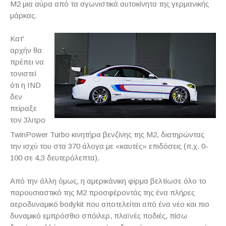
M2 μια αύρα από τα αγωνιστικά αυτοκίνητα της γερμανικής
μάρκας.
Κατ'
αρχήν θα
πρέπει να
τονιστεί
ότι η IND
δεν
πείραξε
τον 3λιτρο
TwinPower Turbo κινητήρα βενζίνης της M2, διατηρώντας
την ισχύ του στα 370 άλογα με «καυτές» επιδόσεις (π.χ. 0-
100 σε 4,3 δευτερόλεπτα).
Από την άλλη όμως, η αμερικάνικη φίρμα βελτίωσε όλο το
παρουσιαστικό της M2 προσφέροντάς της ένα πλήρες
αεροδυναμικό bodykit που αποτελείται από ένα νέο και πιο
δυναμικό εμπρόσθιο σπόιλερ, πλαϊνές ποδιές, πίσω