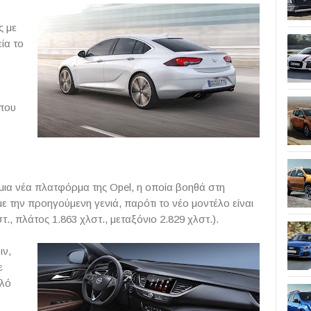
ς με
ία το
ύπου
 μια νέα πλατφόρμα της Opel, η οποία βοηθά στη
ε την προηγούμενη γενιά, παρότι το νέο μοντέλο είναι
τ., πλάτος 1.863 χλστ., μεταξόνιο 2.829 χλστ.).
ιν,
ε
πλό