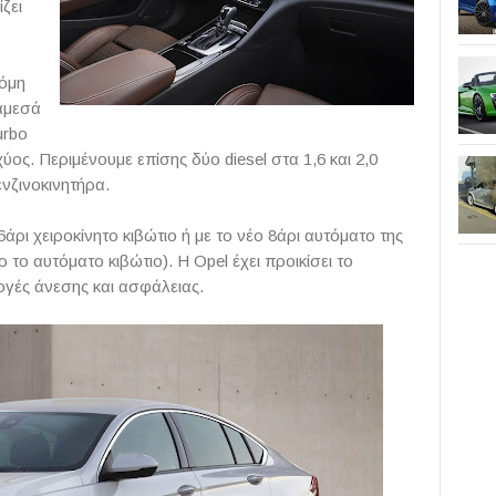
ζει
κόμη
νάμεσά
urbo
ύος. Περιμένουμε επίσης δύο diesel στα 1,6 και 2,0
ενζινοκινητήρα.
ρι χειροκίνητο κιβώτιο ή με το νέο 8άρι αυτόματο της
 το αυτόματο κιβώτιο). Η Opel έχει προικίσει το
ογές άνεσης και ασφάλειας.