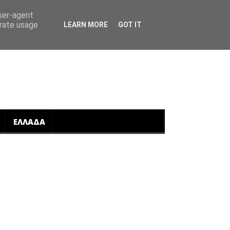
user-agent
erate usage
LEARN MORE
GOT IT
ΕΛΛΑΔΑ