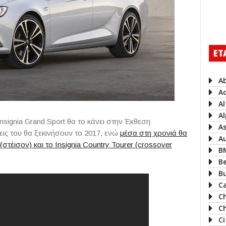
ΕΤ
A
A
A
Al
nsignia Grand Sport θα το κάνει στην Έκθεση
A
εις του θα ξεκινήσουν το 2017, ενώ
μέσα στη χρονιά θα
A
(στέισον) και το Insignia Country Tourer (crossover
B
B
B
Ca
C
Ch
C