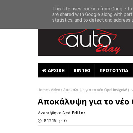
-->
This site uses cookies from Google to d
are shared with Google along with perf
statistics, and to detect and address 
ΑΡΧΙΚΗ
ΒΙΝΤΕΟ
ΠΡΩΤΟΤΥΠΑ
Home
Video
Αποκάλυψη για το νέο Opel Insignia! (+v
Αποκάλυψη για το νέο Op
Αναρτήθηκε Από
Editor
8.12.16
0