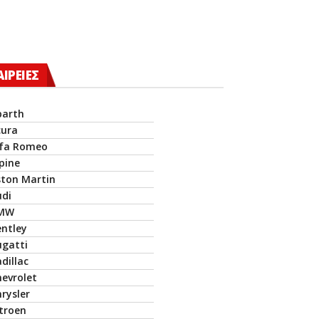
ΑΙΡΕΙΕΣ
barth
cura
lfa Romeo
pine
ston Martin
udi
MW
entley
ugatti
dillac
hevrolet
rysler
itroen