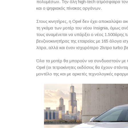
πολυμέσων. Την όλη high-tech ατμόσφαιρα τονί
και ο ψηφιακός πίνακας οργάνων.
Στους κινητήρες, η Opel δεν έχει αποκαλύψει α
τη γκάμα των μοτέρ του νέου Insignia, όμως α
τους αναμένεται να υπάρξει ο νέος 1.500άρης t
βενζινοκινητήρας της εταιρείας με 165 άλογα ισχ
λίτρα, αλλά και έναν ισχυρότερο 2λιτρο turbo β
Όλα τα μοτέρ θα μπορούν να συνδυαστούν με 6ά
Οpel (οι τετρακίνητες εκδόσεις θα έχουν στάνταρ
μοντέλο της και με αρκετές τεχνολογικές εφαρμ