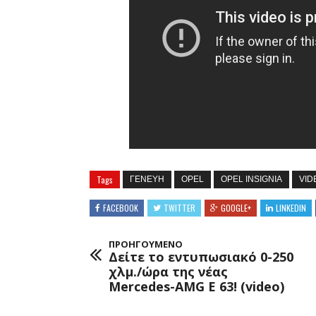
Tags
ΓΕΝΕΥΗ
OPEL
OPEL INSIGNIA
VID
FACEBOOK
TWITTER
GOOGLE+
LINKEDIN
ΠΡΟΗΓΟΥΜΕΝΟ
Δείτε το εντυπωσιακό 0-250
χλμ./ώρα της νέας
Mercedes-AMG E 63! (video)