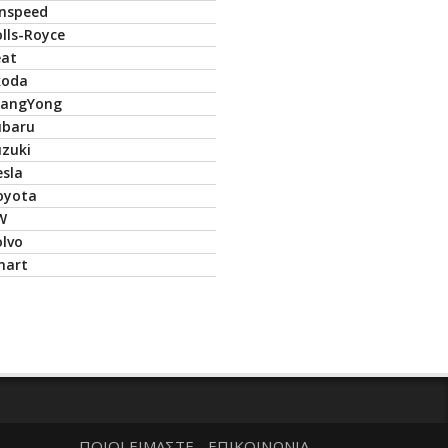
inspeed
lls-Royce
eat
koda
sangYong
ubaru
uzuki
esla
oyota
W
olvo
mart
ΠΟΙΟΙ ΕΙΜΑΣΤΕ
ΕΠΙΚΟΙΝΩΝΙΑ