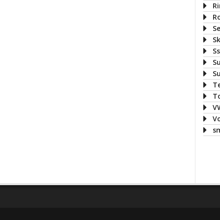
R
Ro
S
S
S
S
S
T
T
V
V
s