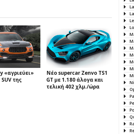
L
L
L
L
M
M
M
M
M
M
y «αγριεύει»
Νέο supercar Zenvo TS1
Mi
 SUV της
GT με 1.180 άλογα και
N
τελική 402 χλμ./ώρα
O
P
P
P
Q
R
R