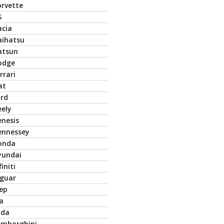
orvette
S
acia
aihatsu
atsun
odge
rrari
at
ord
eely
enesis
ennessey
onda
yundai
finiti
aguar
eep
a
ada
amborghini