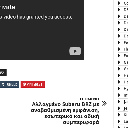
C
D
D
D
D
D
Fe
Fi
F
G
G
EO
H
H
TUMBLR
PINTEREST
H
In
ΕΠΟΜΕΝΟ
J
Αλλαγμένο Subaru BRZ με
J
αναβαθμισμένη εμφάνιση,
Ki
εσωτερικό και οδική
συμπεριφορά
L
L