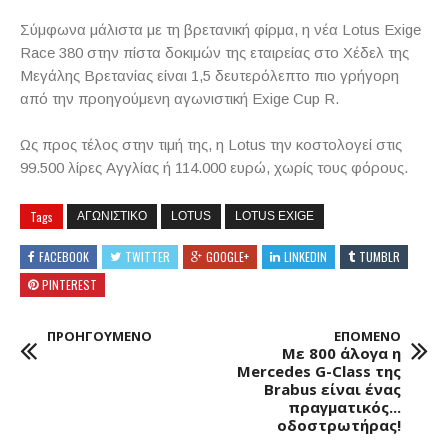
Σύμφωνα μάλιστα με τη βρετανική φίρμα, η νέα Lotus Exige
Race 380 στην πίστα δοκιμών της εταιρείας στο Χέδελ της
Μεγάλης Βρετανίας είναι 1,5 δευτερόλεπτο πιο γρήγορη
από την προηγούμενη αγωνιστική Exige Cup R.
Ως προς τέλος στην τιμή της, η Lotus την κοστολογεί στις
99.500 λίρες Αγγλίας ή 114.000 ευρώ, χωρίς τους φόρους.
Tags
ΑΓΩΝΙΣΤΙΚΟ
LOTUS
LOTUS EXIGE
FACEBOOK
TWITTER
GOOGLE+
LINKEDIN
TUMBLR
PINTEREST
ΠΡΟΗΓΟΥΜΕΝΟ
ΕΠΟΜΕΝΟ
Με 800 άλογα η
Mercedes G-Class της
Brabus είναι ένας
πραγματικός...
οδοστρωτήρας!