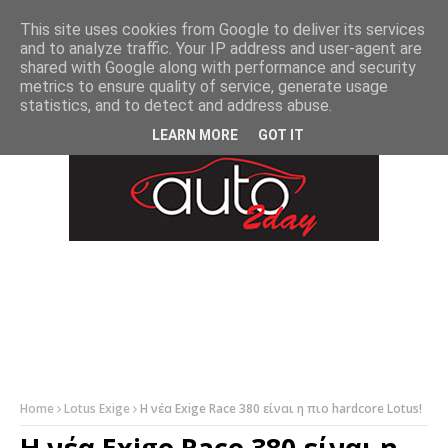
-->
This site uses cookies from Google to deliver its services
and to analyze traffic. Your IP address and user-agent are
shared with Google along with performance and security
metrics to ensure quality of service, generate usage
statistics, and to detect and address abuse.
LEARN MORE
GOT IT
Home
Lotus Exige
Η νέα Exige Race 380 είναι η πιο hardcore Lotus!
Η νέα Exige Race 380 είναι η