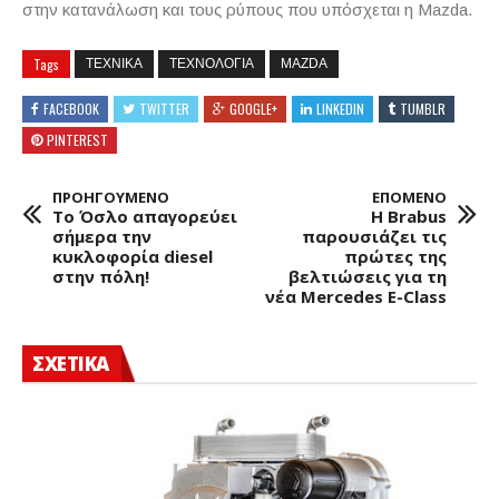
στην κατανάλωση και τους ρύπους που υπόσχεται η Mazda.
Tags
ΤΕΧΝΙΚΑ
ΤΕΧΝΟΛΟΓΙΑ
MAZDA
FACEBOOK
TWITTER
GOOGLE+
LINKEDIN
TUMBLR
PINTEREST
ΠΡΟΗΓΟΥΜΕΝΟ
ΕΠΟΜΕΝΟ
Το Όσλο απαγορεύει
H Brabus
σήμερα την
παρουσιάζει τις
κυκλοφορία diesel
πρώτες της
στην πόλη!
βελτιώσεις για τη
νέα Mercedes E-Class
ΣΧΕΤΙΚΑ