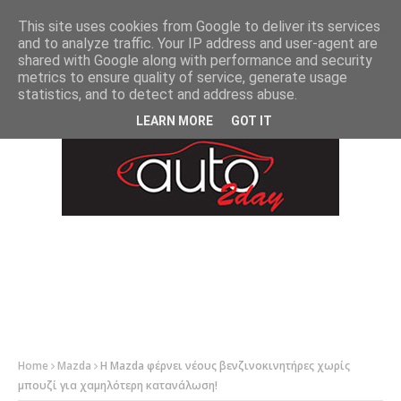
-->
This site uses cookies from Google to deliver its services
and to analyze traffic. Your IP address and user-agent are
shared with Google along with performance and security
metrics to ensure quality of service, generate usage
statistics, and to detect and address abuse.
LEARN MORE
GOT IT
Home
Mazda
Η Mazda φέρνει νέους βενζινοκινητήρες χωρίς
μπουζί για χαμηλότερη κατανάλωση!