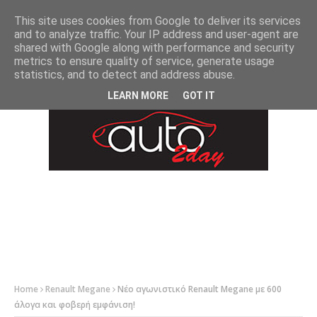
-->
This site uses cookies from Google to deliver its services
and to analyze traffic. Your IP address and user-agent are
shared with Google along with performance and security
metrics to ensure quality of service, generate usage
statistics, and to detect and address abuse.
LEARN MORE
GOT IT
Home
Renault Megane
Νέο αγωνιστικό Renault Megane με 600
άλογα και φοβερή εμφάνιση!