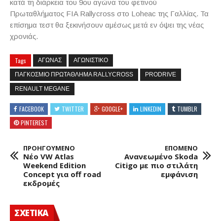
κατά τη διάρκεια του 9ου αγώνα του φετινού
Πρωταθλήματος FIA Rallycross στο Loheac της Γαλλίας. Τα
επίσημα τεστ θα ξεκινήσουν αμέσως μετά εν όψει της νέας
χρονιάς.
Tags
ΑΓΩΝΑΣ
ΑΓΩΝΙΣΤΙΚΟ
ΠΑΓΚΟΣΜΙΟ ΠΡΩΤΑΘΛΗΜΑ RALLYCROSS
PRODRIVE
RENAULT MEGANE
FACEBOOK
TWITTER
GOOGLE+
LINKEDIN
TUMBLR
PINTEREST
ΠΡΟΗΓΟΥΜΕΝΟ
ΕΠΟΜΕΝΟ
Νέο VW Atlas
Ανανεωμένο Skoda
Weekend Edition
Citigo με πιο στιλάτη
Concept για off road
εμφάνιση
εκδρομές
ΣΧΕΤΙΚΑ