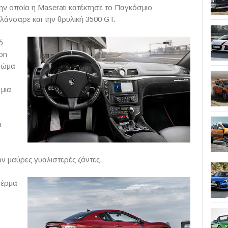
ην οποία η Maserati κατέκτησε το Παγκόσμιο
άνσαρε και την θρυλική 3500 GT.
ό
ion
ρώμα
 μια
α
ν μαύρες γυαλιστερές ζάντες.
δέρμα