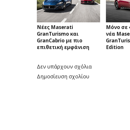
Νέες Maserati
Μόνο σε 
GranTurismo και
νέα Mase
GranCabrio με πιο
GranTuris
επιθετική εμφάνιση
Edition
Δεν υπάρχουν σχόλια
Δημοσίευση σχολίου