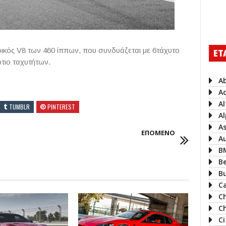
ρικός V8 των 460 ίππων, που συνδυάζεται με 6τάχυτο
ΕΤ
τιο ταχυτήτων.
A
A
A
TUMBLR
PINTEREST
Al
A
ΕΠΟΜΕΝΟ
A
B
B
B
Ca
C
Ch
C