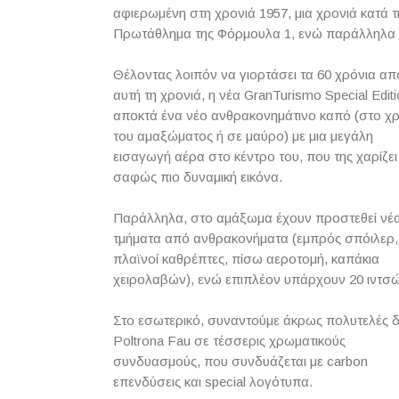
αφιερωμένη στη χρονιά 1957, μια χρονιά κατά τ
Πρωτάθλημα της Φόρμουλα 1, ενώ παράλληλα λ
Θέλοντας λοιπόν να γιορτάσει τα 60 χρόνια απ
αυτή τη χρονιά, η νέα GranTurismo Special Edit
αποκτά ένα νέο ανθρακονημάτινο καπό (στο χ
του αμαξώματος ή σε μαύρο) με μια μεγάλη
εισαγωγή αέρα στο κέντρο του, που της χαρίζει
σαφώς πιο δυναμική εικόνα.
Παράλληλα, στο αμάξωμα έχουν προστεθεί νέ
τμήματα από ανθρακονήματα (εμπρός σπόιλερ,
πλαϊνοί καθρέπτες, πίσω αεροτομή, καπάκια
χειρολαβών), ενώ επιπλέον υπάρχουν 20 ιντσώ
Στο εσωτερικό, συναντούμε άκρως πολυτελές 
Poltrona Fau σε τέσσερις χρωματικούς
συνδυασμούς, που συνδυάζεται με carbon
επενδύσεις και special λογότυπα.