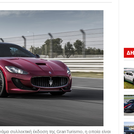
ΔΗ
υνάμα συλλεκτική έκδοση της GranTurismo, η οποία είναι