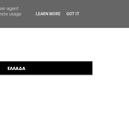
user-agent
erate usage
LEARN MORE
GOT IT
ΕΛΛΑΔΑ