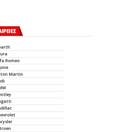
ΑΙΡΕΙΕΣ
barth
cura
lfa Romeo
pine
ston Martin
udi
MW
entley
ugatti
dillac
hevrolet
rysler
itroen