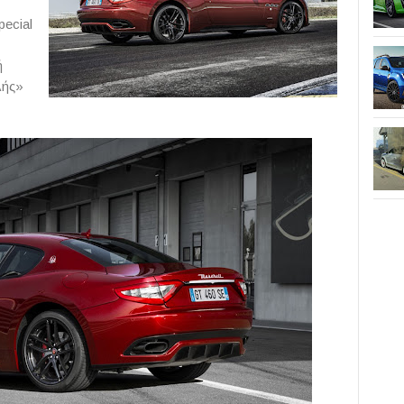
pecial
ή
λής»