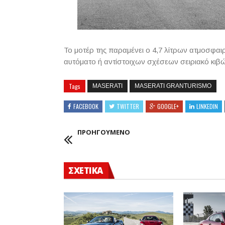
Το μοτέρ της παραμένει ο 4,7 λίτρων ατμοσφαι
αυτόματο ή αντίστοιχων σχέσεων σειριακό κιβώ
Tags
MASERATI
MASERATI GRANTURISMO
FACEBOOK
TWITTER
GOOGLE+
LINKEDIN
ΠΡΟΗΓΟΥΜΕΝΟ
ΣΧΕΤΙΚΑ