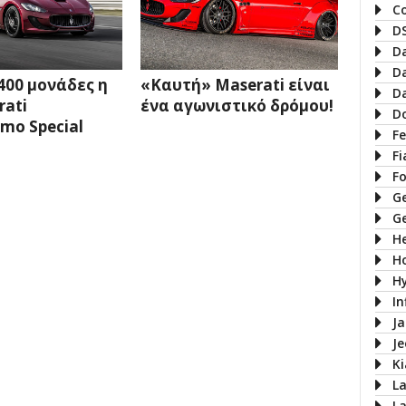
C
D
D
D
400 μονάδες η
«Καυτή» Maserati είναι
D
rati
ένα αγωνιστικό δρόμου!
D
mo Special
Fe
Fi
F
G
G
H
H
H
In
J
J
Ki
L
L