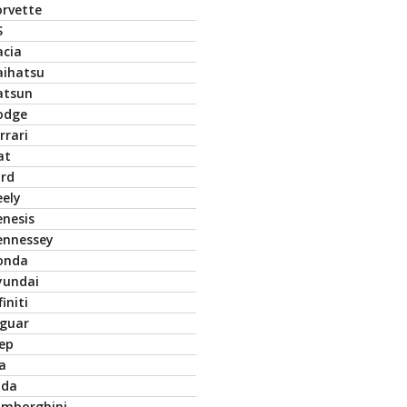
orvette
S
acia
aihatsu
atsun
odge
rrari
at
ord
eely
enesis
ennessey
onda
yundai
finiti
aguar
eep
a
ada
amborghini