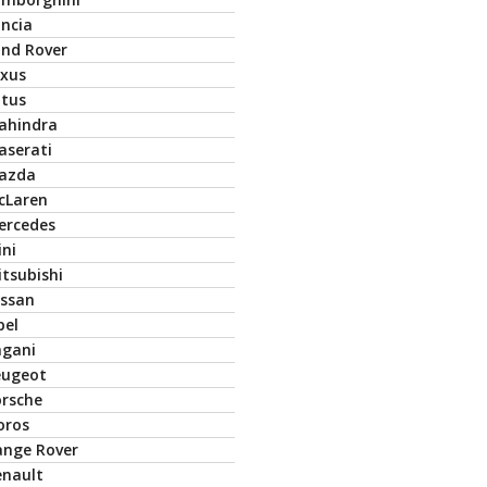
ancia
and Rover
exus
otus
ahindra
aserati
azda
cLaren
ercedes
ini
tsubishi
issan
pel
agani
eugeot
orsche
oros
ange Rover
enault