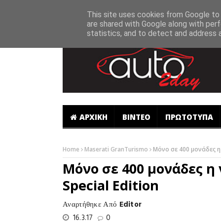
-->
This site uses cookies from Google to d
are shared with Google along with perf
statistics, and to detect and address 
ΑΡΧΙΚΗ
ΒΙΝΤΕΟ
ΠΡΩΤΟΤΥΠΑ
Home
Maserati GranTurismo
Μόνο σε 400 μονάδες η 
Μόνο σε 400 μονάδες η
Special Edition
Αναρτήθηκε Από
Editor
16.3.17
0