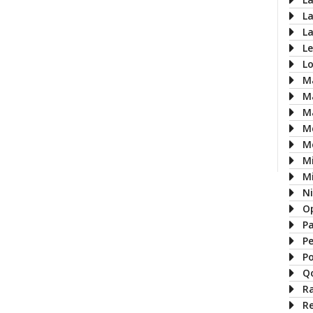
L
L
L
L
M
M
M
M
M
M
Mi
N
O
P
P
P
Q
R
R