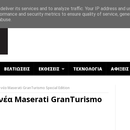
eliver its services and to analyze traffic. Your IP address and 
ormance and security metrics to ensure quality of service, gen
abuse.
ΒΕΛΤΙΩΣΕΙΣ
ΕΚΘΕΣΕΙΣ
ΤΕΧΝΟΛΟΓΙΑ
ΑΦΙΞΕΙΣ
νέα Maserati GranTurismo Special Edition
 νέα Maserati GranTurismo