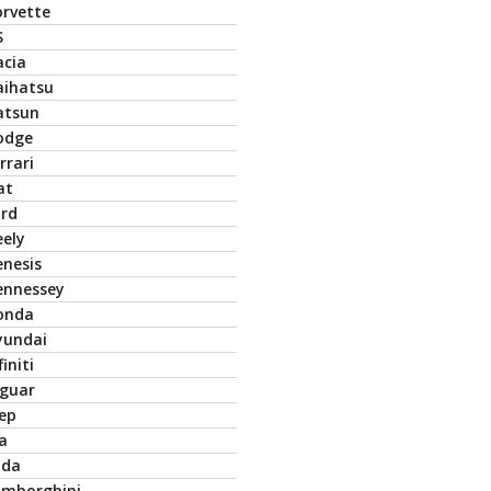
orvette
S
acia
aihatsu
atsun
odge
rrari
at
ord
eely
enesis
ennessey
onda
yundai
finiti
aguar
eep
a
ada
amborghini