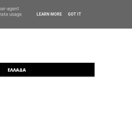
user-agent
erate usage
LEARN MORE
GOT IT
ΕΛΛΑΔΑ