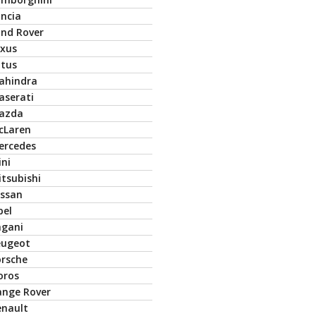
ancia
and Rover
exus
otus
ahindra
aserati
azda
cLaren
ercedes
ini
tsubishi
issan
pel
agani
eugeot
orsche
oros
ange Rover
enault