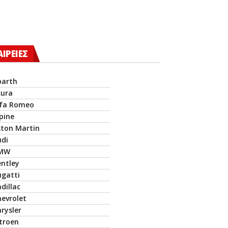
ΑΙΡΕΙΕΣ
barth
cura
lfa Romeo
pine
ston Martin
udi
MW
entley
ugatti
dillac
hevrolet
rysler
itroen