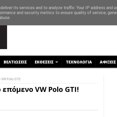
eliver its services and to analyze traffic. Your IP address and 
ormance and security metrics to ensure quality of service, gen
abuse.
ΒΕΛΤΙΩΣΕΙΣ
ΕΚΘΕΣΕΙΣ
ΤΕΧΝΟΛΟΓΙΑ
ΑΦΙΞΕΙΣ
 VW Polo GTI!
 επόμενο VW Polo GTI!