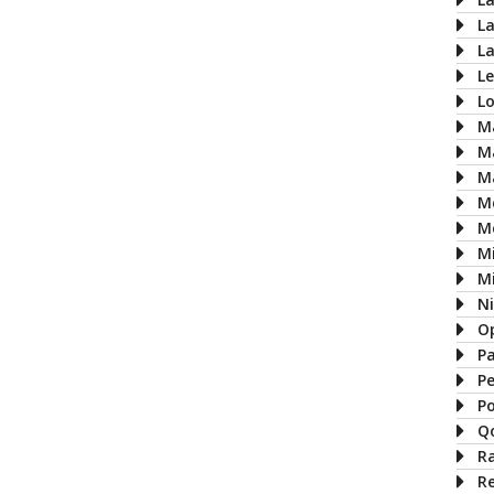
L
L
L
L
M
M
M
M
M
M
Mi
N
O
P
P
P
Q
R
R