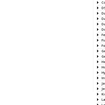
C
D
D
D
D
D
Fe
Fi
F
G
G
H
H
H
In
J
J
Ki
L
L