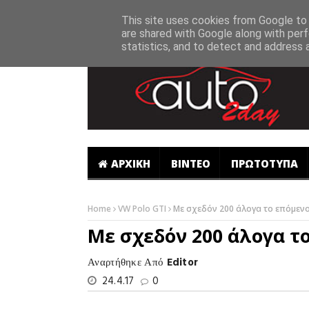
-->
This site uses cookies from Google to d
are shared with Google along with perf
statistics, and to detect and address 
ΑΡΧΙΚΗ
ΒΙΝΤΕΟ
ΠΡΩΤΟΤΥΠΑ
Home
VW Polo GTI
Με σχεδόν 200 άλογα το επόμενο
Με σχεδόν 200 άλογα το
Αναρτήθηκε Από
Editor
24.4.17
0