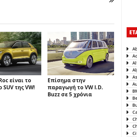
ΕΤ
A
A
A
Al
A
Roc είναι το
Επίσημα στην
A
ο SUV της VW!
παραγωγή το VW I.D.
B
Buzz σε 5 χρόνια
B
B
Ca
C
Ch
C