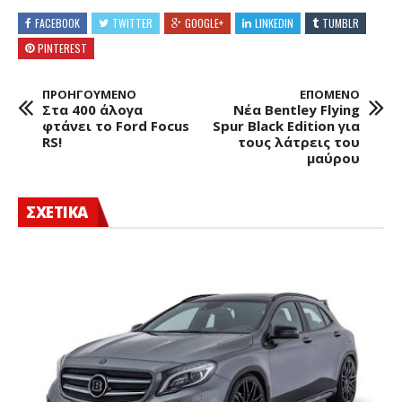
FACEBOOK
TWITTER
GOOGLE+
LINKEDIN
TUMBLR
PINTEREST
ΠΡΟΗΓΟΥΜΕΝΟ
ΕΠΟΜΕΝΟ
Στα 400 άλογα
Νέα Bentley Flying
φτάνει το Ford Focus
Spur Black Edition για
RS!
τους λάτρεις του
μαύρου
ΣΧΕΤΙΚΑ