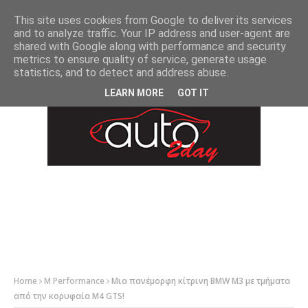
-->
This site uses cookies from Google to deliver its services
and to analyze traffic. Your IP address and user-agent are
shared with Google along with performance and security
metrics to ensure quality of service, generate usage
statistics, and to detect and address abuse.
LEARN MORE
GOT IT
Home
M Performance
Μια πανέμορφη κίτρινη BMW M3 με τμήματα
από την κορυφαία M4 GTS!