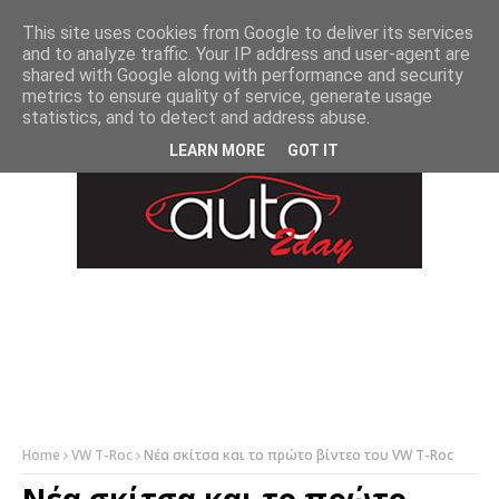
-->
This site uses cookies from Google to deliver its services
and to analyze traffic. Your IP address and user-agent are
shared with Google along with performance and security
metrics to ensure quality of service, generate usage
statistics, and to detect and address abuse.
LEARN MORE
GOT IT
Home
VW T-Roc
Νέα σκίτσα και το πρώτο βίντεο του VW T-Roc
Νέα σκίτσα και το πρώτο