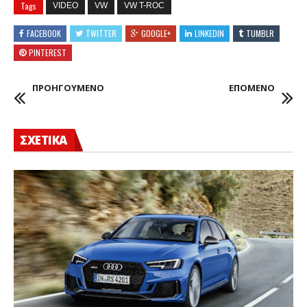
Tags
VIDEO
VW
VW T-ROC
FACEBOOK
TWITTER
GOOGLE+
LINKEDIN
TUMBLR
PINTEREST
ΠΡΟΗΓΟΥΜΕΝΟ
ΕΠΟΜΕΝΟ
ΣΧΕΤΙΚΑ