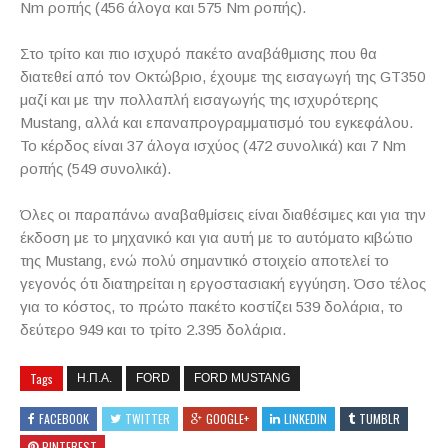
Nm
ροπής (456 άλογα και 575
Nm
ροπής).
Στο τρίτο και πιο ισχυρό πακέτο αναβάθμισης που θα
διατεθεί από τον Οκτώβριο, έχουμε της εισαγωγή της
GT
350
μαζί και με την πολλαπλή εισαγωγής της ισχυρότερης
Mustang
, αλλά και επαναπρογραμματισμό του εγκεφάλου.
Το κέρδος είναι 37 άλογα ισχύος (472 συνολικά) και 7
Nm
ροπής (549 συνολικά).
Όλες οι παραπάνω αναβαθμίσεις είναι διαθέσιμες και για την
έκδοση με το μηχανικό και για αυτή με το αυτόματο κιβώτιο
της
Mustang
, ενώ πολύ σημαντικό στοιχείο αποτελεί το
γεγονός ότι διατηρείται η εργοστασιακή εγγύηση. Όσο τέλος
για το κόστος, το πρώτο πακέτο κοστίζει 539 δολάρια, το
δεύτερο 949 και το τρίτο 2.395 δολάρια.
Tags
Η.Π.Α.
FORD
FORD MUSTANG
FACEBOOK
TWITTER
GOOGLE+
LINKEDIN
TUMBLR
PINTEREST