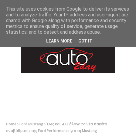
-->
This site uses cookies from Google to deliver its services
and to analyze traffic. Your IP address and user-agent are
shared with Google along with performance and security
metrics to ensure quality of service, generate usage
statistics, and to detect and address abuse.
LEARN MORE
GOT IT
Home
Ford Mustang
Έως και 472 άλογα τα νέα πακέτα
αναβάθμισης της Ford Performance για τη Mustang