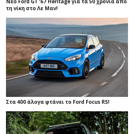
Νέο Ford GT '67 Heritage για τα 50 χρόνια από
τη νίκη στο Λε Μαν!
Στα 400 άλογα φτάνει το Ford Focus RS!