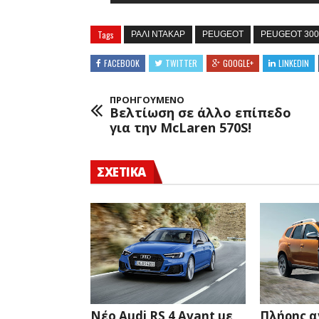
Tags
ΡΑΛΙ ΝΤΑΚΑΡ
PEUGEOT
PEUGEOT 300
FACEBOOK
TWITTER
GOOGLE+
LINKEDIN
ΠΡΟΗΓΟΥΜΕΝΟ
Βελτίωση σε άλλο επίπεδο
για την McLaren 570S!
ΣΧΕΤΙΚΑ
Νέο Audi RS 4 Avant με
Πλήρης α