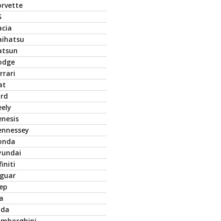
orvette
S
acia
aihatsu
atsun
odge
rrari
at
ord
eely
enesis
ennessey
onda
yundai
finiti
aguar
eep
a
ada
amborghini