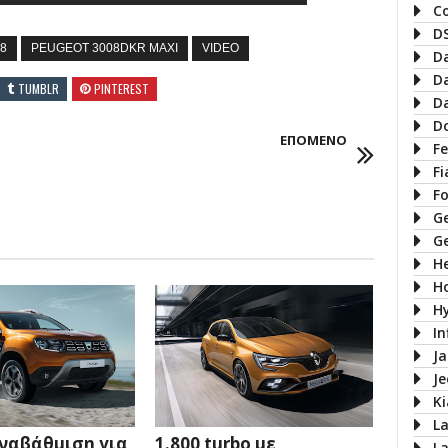
C
D
8
PEUGEOT 3008DKR MAXI
VIDEO
D
D
TUMBLR
PINTEREST
D
D
ΕΠΟΜΕΝΟ
Fe
Fi
F
G
G
H
H
H
In
J
J
Ki
L
ναβάθμιση για
1.800 turbo με
L