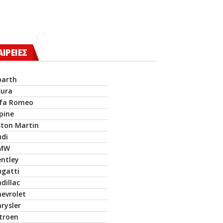
ΑΙΡΕΙΕΣ
barth
cura
lfa Romeo
pine
ston Martin
udi
MW
entley
ugatti
dillac
hevrolet
rysler
itroen