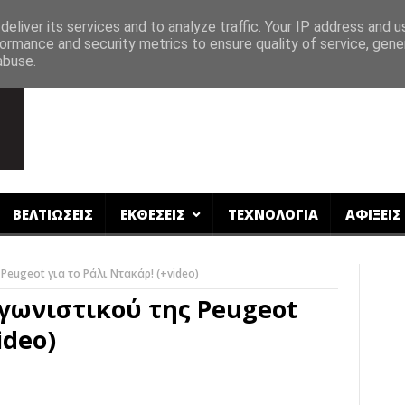
eliver its services and to analyze traffic. Your IP address and 
ormance and security metrics to ensure quality of service, gen
abuse.
ΒΕΛΤΙΩΣΕΙΣ
ΕΚΘΕΣΕΙΣ
ΤΕΧΝΟΛΟΓΙΑ
ΑΦΙΞΕΙΣ
eugeot για το Ράλι Ντακάρ! (+video)
γωνιστικού της Peugeot
ideo)