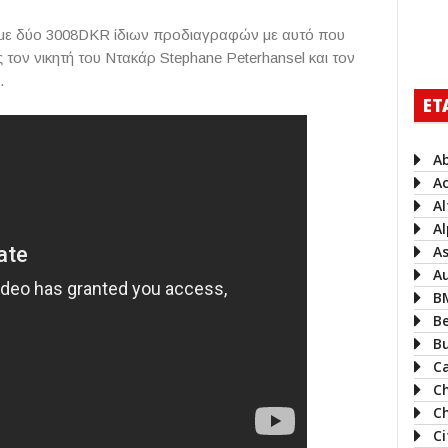
ι με δύο 3008DKR ίδιων προδιαγραφών με αυτό που
ς τον νικητή του Ντακάρ Stephane Peterhansel και τον
.
ΕΤ
A
A
A
Al
A
A
B
B
B
Ca
C
Ch
C