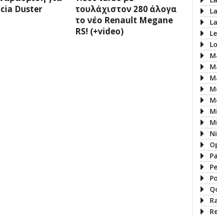
cia Duster
τουλάχιστον 280 άλογα
L
το νέο Renault Megane
L
RS! (+video)
L
L
M
M
M
M
M
M
Mi
N
O
P
P
P
Q
R
R