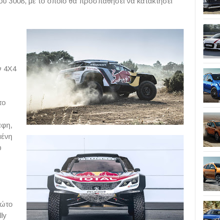
κού 3008, με το οποίο θα προσπαθήσει να κατακτήσει
ν 4Χ4
το
άφη,
μένη
υ
ρώτο
ly