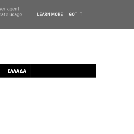
user-agent
erate usage
LEARN MORE
GOT IT
ΕΛΛΑΔΑ