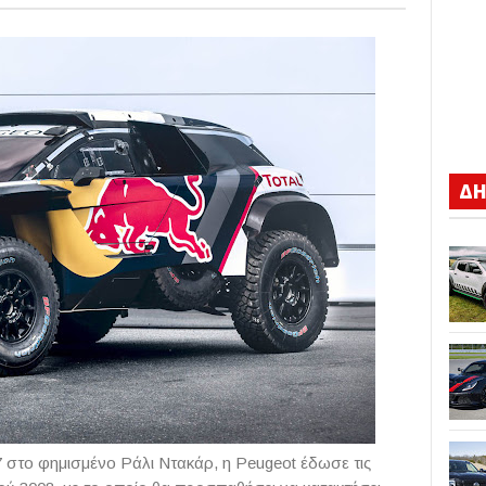
ΔΗ
17 στο φημισμένο Ράλι Ντακάρ, η Peugeot έδωσε τις