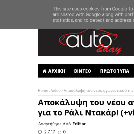
-->
This site uses cookies from Google to d
are shared with Google along with perf
statistics, and to detect and address 
ΑΡΧΙΚΗ
ΒΙΝΤΕΟ
ΠΡΩΤΟΤΥΠΑ
Home
Video
Αποκάλυψη του νέου αγωνιστικού της P
Αποκάλυψη του νέου α
για το Ράλι Ντακάρ! (+v
Αναρτήθηκε Από
Editor
2.7.17
0