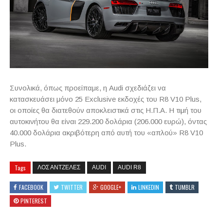
Συνολικά, όπως προείπαμε, η
Audi
σχεδιάζει να
κατασκευάσει μόνο 25
Exclusive
εκδοχές του
R
8
V
10
Plus
,
οι οποίες θα διατεθούν αποκλειστικά στις Η.Π.Α. Η τιμή του
αυτοκινήτου θα είναι 229.200 δολάρια (206.000 ευρώ), όντας
40.000 δολάρια ακριβότερη από αυτή του «απλού»
R
8
V
10
Plus
.
Tags
ΛΟΣ ΑΝΤΖΕΛΕΣ
AUDI
AUDI R8
FACEBOOK
TWITTER
GOOGLE+
LINKEDIN
TUMBLR
PINTEREST