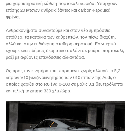
μια χαρακτηριστική κάθετη πορτοκαλί λωρίδα. Υπάρχουν
επίσης 20 ιντσών ανθρακί ζάντες και
carbon
-κεραμικά
φρένα.
Ανθρακονήματα συναντούμε και στον νέο εμπρόσθιο
σπόιλερ, τα καπάκια των καθρεπτών, τον πίσω διαχύτη,
αλλά και στην ευδιάκριτη σταθερή αεροτομή. Εσωτερικά,
έχουμε ένα πλήρως δερμάτινο σαλόνι σε μαύρο-πορτοκαλί,
μαζί με άφθονες επενδύσεις αλκαντάρα.
Ως προς τον κινητήρα του, παραμένει χωρίς αλλαγές ο 5,2
λίτρων
V
10 βενζινοκινητήρας των 610 ίππων της
Audi
, ο
οποίος χαρίζει στο
R
8 ένα 0-100 σε μόλις 3,1 δευτερόλεπτα
και τελική ταχύτητα 330 χλμ./ώρα.