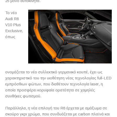
25 μόνο αυτοκίνητα.
Το νέο
Audi
R
8
V
10
Plus
Exclusive
,
όπως
ονομάζεται το νέο συλλεκτικό γερμανικό κουπέ, έχει ως
χαρακτηριστικό του την υιοθέτηση νέας τεχνολογίας
full
-
LED
εμπρόσθιων φώτων, που διαθέτουν τεχνολογία
laser
, η
οποία προσφέρει κορυφαία ορατότητα σε χαμηλές
συνθήκες φωτισμού.
Παράλληλα, η νέα επιλογή του
R
8 έρχεται με αμάξωμα σε
σκούρο γκρι χρώμα, που συνδυάζεται με
carbon
πλαϊνά και