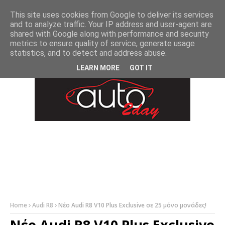
-->
This site uses cookies from Google to deliver its services
and to analyze traffic. Your IP address and user-agent are
shared with Google along with performance and security
metrics to ensure quality of service, generate usage
statistics, and to detect and address abuse.
LEARN MORE
GOT IT
Home
Audi R8
Νέο Audi R8 V10 Plus Exclusive σε 25 μόνο μονάδες!
Νέο Audi R8 V10 Plus Exclusive