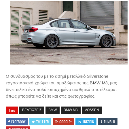
Ο συνδυασμός του με το ασημί μεταλλικό Silverstone
εργοστασιακό χρώμα του αμαξώματος της
BMW M3
, μας
δίνει τελικά ένα πολύ επιτυχημένο αισθητικά αποτέλεσμα,
όπως μπορείτε να δείτε και στις φωτογραφίες.
Tags
ΒΕΛΤΙΩΣΕΙΣ
BMW
BMW M3
VOSSEN
FACEBOOK
TWITTER
GOOGLE+
LINKEDIN
TUMBLR