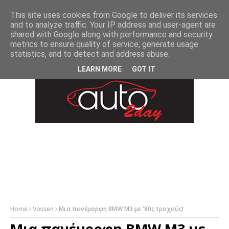
-->
This site uses cookies from Google to deliver its services
and to analyze traffic. Your IP address and user-agent are
shared with Google along with performance and security
metrics to ensure quality of service, generate usage
statistics, and to detect and address abuse.
LEARN MORE
GOT IT
Home
Vossen
Μια πανέμορφη BMW M3 με '80ς τροχούς!
Μια πανέμορφη BMW M3 με