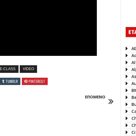
ΕΤ
A
A
A
Al
E-CLASS
VIDEO
A
TUMBLR
PINTEREST
A
B
ΕΠΟΜΕΝΟ
B
B
Ca
C
Ch
C