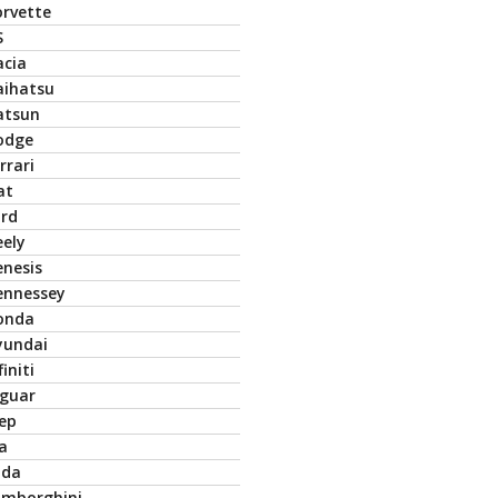
orvette
S
acia
aihatsu
atsun
odge
rrari
at
ord
eely
enesis
ennessey
onda
yundai
finiti
aguar
eep
a
ada
amborghini