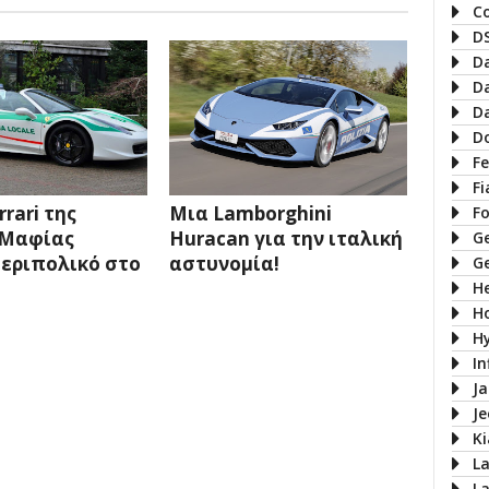
C
D
D
D
D
D
Fe
Fi
rari της
Μια Lamborghini
F
 Μαφίας
Huracan για την ιταλική
G
περιπολικό στο
αστυνομία!
G
H
H
H
In
J
J
Ki
L
L