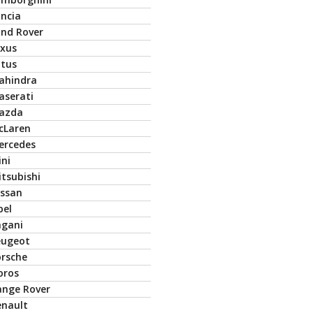
ancia
and Rover
exus
otus
ahindra
aserati
azda
cLaren
ercedes
ini
tsubishi
issan
pel
agani
eugeot
orsche
oros
ange Rover
enault