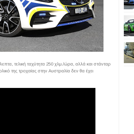
λεπτα, τελική ταχύτητα 250 χλμ./ώρα, αλλά και στάνταρ
ολικό της τροχαίας στην Αυστραλία δεν θα έχει