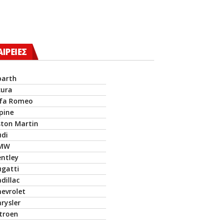
ΑΙΡΕΙΕΣ
barth
cura
lfa Romeo
pine
ston Martin
udi
MW
entley
ugatti
dillac
hevrolet
rysler
itroen