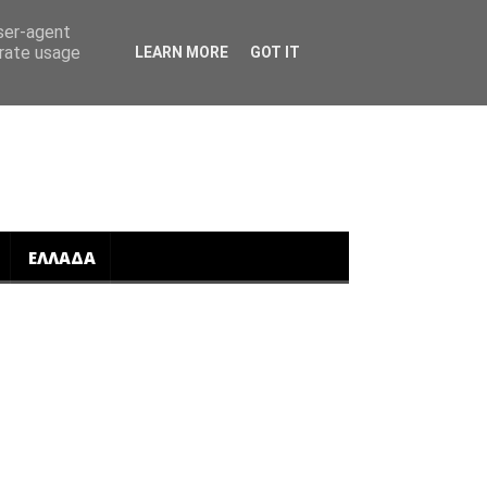
user-agent
erate usage
LEARN MORE
GOT IT
ΕΛΛΑΔΑ