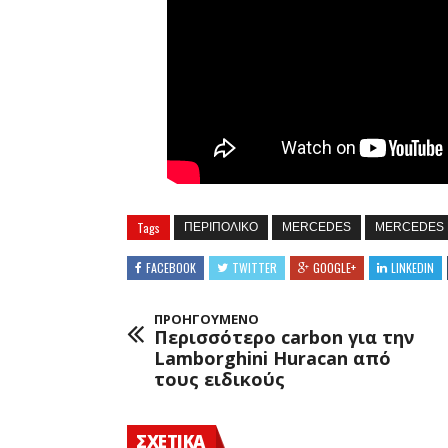
Tags
ΠΕΡΙΠΟΛΙΚΟ
MERCEDES
MERCEDES 
FACEBOOK
TWITTER
GOOGLE+
LINKEDIN
ΠΡΟΗΓΟΥΜΕΝΟ
Περισσότερο carbon για την
Lamborghini Huracan από
τους ειδικούς
ΣΧΕΤΙΚΑ