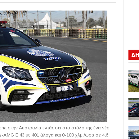
ΔΗ
oria στην Αυστραλία εντάσσει στο στόλο της ένα νέο
-AMG E 43 με 401 άλογα και 0-100 χλμ./ώρα σε 4,6