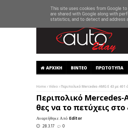
-->
This site uses cookies from Google to d
are shared with Google along with perf
statistics, and to detect and address 
ΑΡΧΙΚΗ
ΒΙΝΤΕΟ
ΠΡΩΤΟΤΥΠΑ
Home
Video
Περιπολικό Mercedes-AMG E 43 με 401 ά
Περιπολικό Mercedes-A
θες να το πετύχεις στο 
Αναρτήθηκε Από
Editor
28.3.17
0