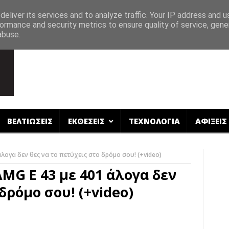
eliver its services and to analyze traffic. Your IP address and 
ormance and security metrics to ensure quality of service, gen
abuse.
ΒΕΛΤΙΩΣΕΙΣ
ΕΚΘΕΣΕΙΣ
ΤΕΧΝΟΛΟΓΙΑ
ΑΦΙΞΕΙΣ
λογα δεν θες να το πετύχεις στο δρόμο σου! (+video)
MG E 43 με 401 άλογα δεν
δρόμο σου! (+video)