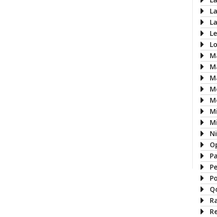
L
L
L
L
M
M
M
M
M
M
Mi
N
O
P
P
P
Q
R
R