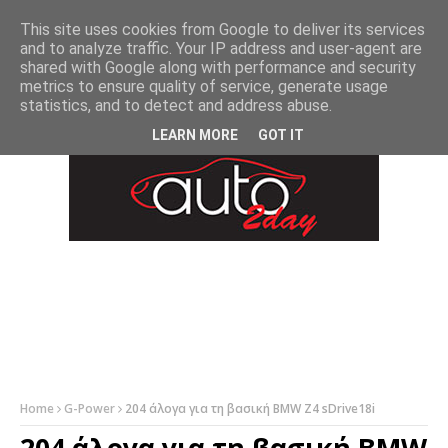
-->
This site uses cookies from Google to deliver its services
and to analyze traffic. Your IP address and user-agent are
shared with Google along with performance and security
metrics to ensure quality of service, generate usage
statistics, and to detect and address abuse.
LEARN MORE
GOT IT
Home
G-Power
204 άλογα για τη βασική BMW Z4 sDrive18i
204 άλογα για τη βασική BMW