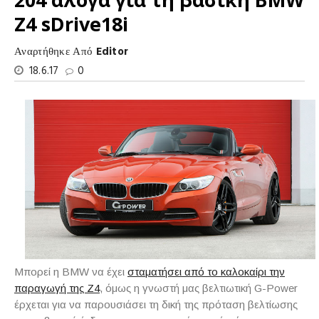
Z4 sDrive18i
Αναρτήθηκε Από
Editor
18.6.17
0
Μπορεί η BMW να έχει
σταματήσει από το καλοκαίρι την
παραγωγή της Z4
, όμως η γνωστή μας βελτιωτική G-Power
έρχεται για να παρουσιάσει τη δική της πρόταση βελτίωσης