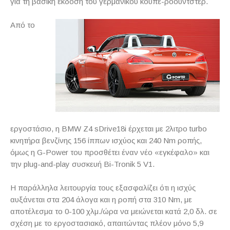
για τη βασική έκδοση του γερμανικού κουπέ-ρόουντστερ.
Από το
εργοστάσιο, η BMW Z4 sDrive18i έρχεται με 2λιτρο turbo
κινητήρα βενζίνης 156 ίππων ισχύος και 240 Nm ροπής,
όμως η G-Power του προσθέτει έναν νέο «εγκέφαλο» και
την plug-and-play συσκευή Bi-Tronik 5 V1.
H παράλληλα λειτουργία τους εξασφαλίζει ότι η ισχύς
αυξάνεται στα 204 άλογα και η ροπή στα 310 Nm, με
αποτέλεσμα το 0-100 χλμ./ώρα να μειώνεται κατά 2,0 δλ. σε
σχέση με το εργοστασιακό, απαιτώντας πλέον μόνο 5,9