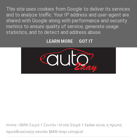
-->
This site uses cookies from Google to deliver its services
and to analyze traffic. Your IP address and user-agent are
shared with Google along with performance and security
metrics to ensure quality of service, generate usage
statistics, and to detect and address abuse.
LEARN MORE
GOT IT
Home
BMW Σειρά 1 Σεντάν
Η νέα Σειρά 1 Sedan είναι η πρώτη
προσθιοκίνητη σεντάν BMW στην ιστορία!