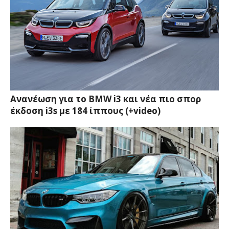
Ανανέωση για το BMW i3 και νέα πιο σπορ
έκδοση i3s με 184 ίππους (+video)