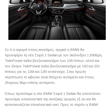
Σε ό,τι αφορά στους κινητήρες, αρχικά η BMW θα
προσφέρει τη νέα Σειρά 1 Sedan με τον 3κύλινδρο 1.500άρη
TwinPower turbo βενζινοκινητήρα των 136 ίππων, αλλά και
τον 2λιτρο TwinPower turbo βενζινοκινητήρα με 192 και 231
ίππους για τις 120i και 125i αντίστοιχα. Στην πρώτη
περίπτωση το κιβώτιο είναι 6τάχυτο αυτόματο και στους
2λιτρους 8άρι επίσης αυτόματο.
Όπως προείπαμε η νέα BMW Σειρά 1 Sedan θα αποτελέσει
προνόμιο αποκλειστικά της κινέζικης αγοράς εξ ου και θα
κατασκευάζεται αποκλειστικά εκεί. Προς το παρόν η BMW