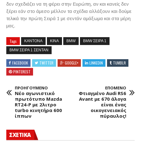
δεν σχεδιάζει να τη φέρει στην Ευρώπη, αν και κανείς δεν
ξέρει εάν στο άμεσο μέλλον τα σχέδια αλλάξουν και δούμε
τελικά την πρώτη Σειρά 1 με σεντάν αμάξωμα και στα μέρη
μας.
Tags
ΚΑΝΤΟΝΑ
ΚΙΝΑ
BMW
BMW ΣΕΙΡΑ 1
BMW ΣΕΙΡΑ 1 ΣΕΝΤΑΝ
FACEBOOK
TWITTER
GOOGLE+
LINKEDIN
TUMBLR
PINTEREST
ΠΡΟΗΓΟΥΜΕΝΟ
ΕΠΟΜΕΝΟ
Νέο αγωνιστικό
Φτιαγμένο Audi RS6
πρωτότυπο Mazda
Avant με 670 άλογα
RT24-P με 2λιτρο
είναι ένας
turbo κινητήρα 600
οικογενειακός
ίππων
πύραυλος!
ΣΧΕΤΙΚΑ