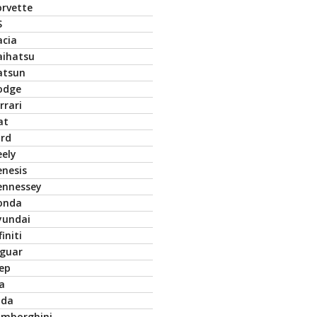
orvette
S
acia
aihatsu
atsun
odge
rrari
at
ord
eely
enesis
ennessey
onda
yundai
finiti
aguar
eep
a
ada
amborghini