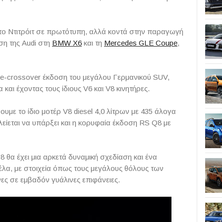
στο Ντιτρόιτ σε πρωτότυπη, αλλά κοντά στην παραγωγή
ση της Audi στη
BMW X6
και τη
Mercedes GLE Coupe
,
pe-crossover έκδοση του μεγάλου Γερμανικού SUV,
ι έχοντας τους ίδιους V6 και V8 κινητήρες.
με το ίδιο μοτέρ V8 diesel 4,0 λίτρων με 435 άλογα
είεται να υπάρξει και η κορυφαία έκδοση RS Q8 με
 Q8 θα έχει μια αρκετά δυναμική σχεδίαση και ένα
έλα, με στοιχεία όπως τους μεγάλους θόλους των
νες σε εμβαδόν γυάλινες επιφάνειες.