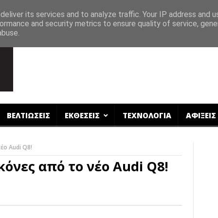
eliver its services and to analyze traffic. Your IP address and 
ormance and security metrics to ensure quality of service, gen
abuse.
ΒΕΛΤΙΩΣΕΙΣ
ΕΚΘΕΣΕΙΣ
ΤΕΧΝΟΛΟΓΙΑ
ΑΦΙΞΕΙΣ
έο Audi Q8!
όνες από το νέο Audi Q8!