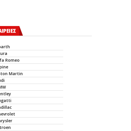
ΑΙΡΕΙΕΣ
barth
cura
lfa Romeo
pine
ston Martin
udi
MW
entley
ugatti
dillac
hevrolet
rysler
itroen