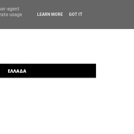
user-agent
erate usage
LEARN MORE
GOT IT
ΕΛΛΑΔΑ