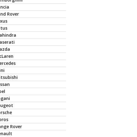
ancia
and Rover
exus
otus
ahindra
aserati
azda
cLaren
ercedes
ini
tsubishi
issan
pel
agani
eugeot
orsche
oros
ange Rover
enault