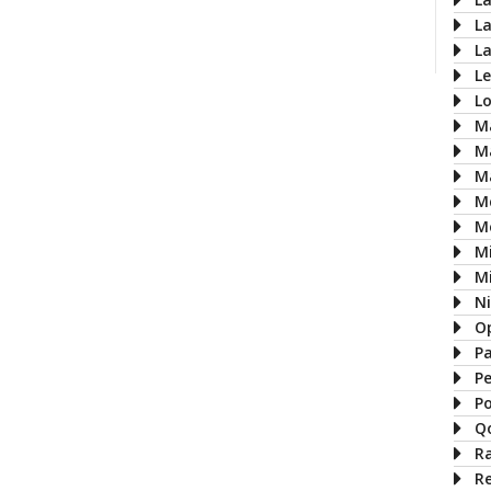
L
L
L
L
M
M
M
M
M
M
Mi
N
O
P
P
P
Q
R
R