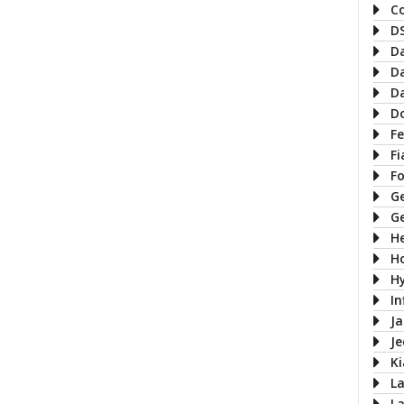
C
D
D
D
D
D
Fe
Fi
F
G
G
H
H
H
In
J
J
Ki
L
L