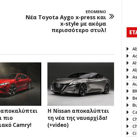
ΕΠΟΜΕΝΟ
Νέα Toyota Aygo x-press και
x-style με ακόμα
περισσότερο στυλ!
ΕΤ
A
A
A
Al
A
A
B
B
B
 αποκαλύπτει
Η Nissan αποκαλύπτει
Ca
ι πιο
τη νέα της ναυαρχίδα!
C
ακό Camry!
(+video)
Ch
C