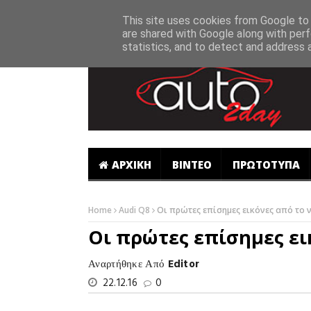
-->
This site uses cookies from Google to d
are shared with Google along with perf
statistics, and to detect and address 
ΑΡΧΙΚΗ
ΒΙΝΤΕΟ
ΠΡΩΤΟΤΥΠΑ
Home
Audi Q8
Οι πρώτες επίσημες εικόνες από το ν
Οι πρώτες επίσημες εικ
Αναρτήθηκε Από
Editor
22.12.16
0