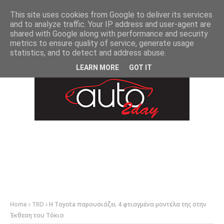
-->
This site uses cookies from Google to deliver its services
and to analyze traffic. Your IP address and user-agent are
shared with Google along with performance and security
metrics to ensure quality of service, generate usage
statistics, and to detect and address abuse.
LEARN MORE
GOT IT
Home
TRD
Η Toyota παρουσιάζει 4 φτιαγμένα μοντέλα της στην
Έκθεση του Τόκιο