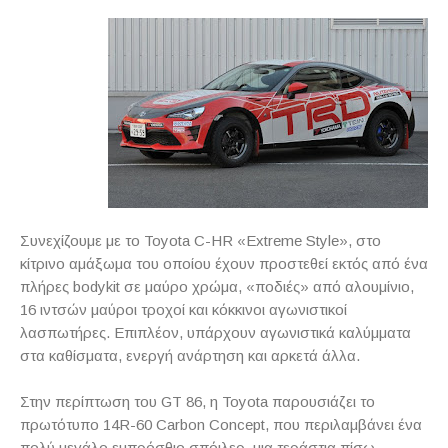
Συνεχίζουμε με το Toyota C-HR «Extreme Style», στο
κίτρινο αμάξωμα του οποίου έχουν προστεθεί εκτός από ένα
πλήρες bodykit σε μαύρο χρώμα, «ποδιές» από αλουμίνιο,
16 ιντσών μαύροι τροχοί και κόκκινοι αγωνιστικοί
λασπωτήρες. Επιπλέον, υπάρχουν αγωνιστικά καλύμματα
στα καθίσματα, ενεργή ανάρτηση και αρκετά άλλα.
Στην περίπτωση του GT 86, η Toyota παρουσιάζει το
πρωτότυπο 14R-60 Carbon Concept, που περιλαμβάνει ένα
πολύ μεγάλο εμπρόσθιο σπόιλερ, μια τεράστια πίσω