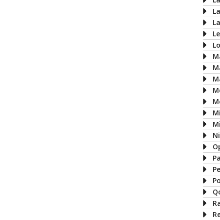
L
L
L
L
M
M
M
M
M
M
Mi
N
O
P
P
P
Q
R
R