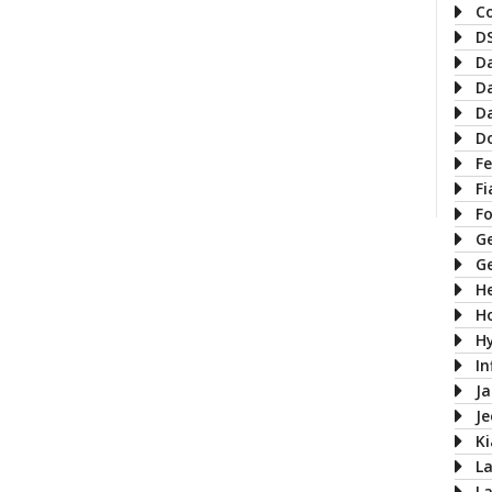
C
D
D
D
D
D
Fe
Fi
F
G
G
H
H
H
In
J
J
Ki
L
L