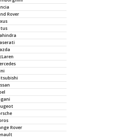
ancia
and Rover
exus
otus
ahindra
aserati
azda
cLaren
ercedes
ini
tsubishi
issan
pel
agani
eugeot
orsche
oros
ange Rover
enault