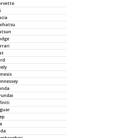
orvette
S
acia
aihatsu
atsun
odge
rrari
at
ord
eely
enesis
ennessey
onda
yundai
finiti
aguar
eep
a
ada
amborghini