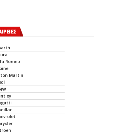
ΑΙΡΕΙΕΣ
barth
cura
lfa Romeo
pine
ston Martin
udi
MW
entley
ugatti
dillac
hevrolet
rysler
itroen