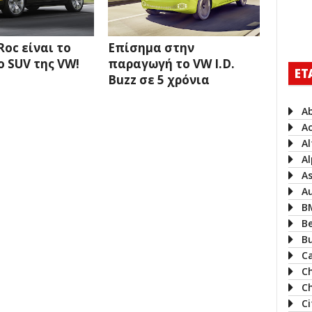
Roc είναι το
Επίσημα στην
ο SUV της VW!
παραγωγή το VW I.D.
ΕΤ
Buzz σε 5 χρόνια
A
A
A
Al
A
A
B
B
B
Ca
C
Ch
C