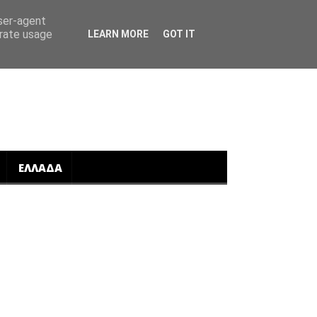
user-agent
erate usage
LEARN MORE
GOT IT
ΕΛΛΑΔΑ