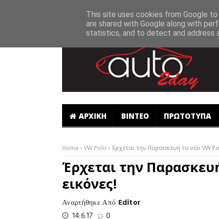
-->
This site uses cookies from Google to d
are shared with Google along with perf
statistics, and to detect and address 
ΑΡΧΙΚΗ
ΒΙΝΤΕΟ
ΠΡΩΤΟΤΥΠΑ
Home
VW Polo
Έρχεται την Παρασκευή το νέο VW Po
Έρχεται την Παρασκευή
εικόνες!
Αναρτήθηκε Από
Editor
14.6.17
0