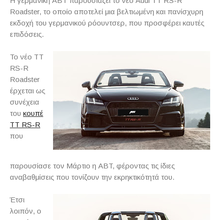
Η γερμανική ABT παρουσιάζει το νέο Audi TT RS-R
Roadster, το οποίο αποτελεί μια βελτιωμένη και πανίσχυρη
εκδοχή του γερμανικού ρόουντσερ, που προσφέρει καυτές
επιδόσεις.
Το νέο TT
RS-R
Roadster
έρχεται ως
συνέχεια
του
κουπέ
TT RS-R
που
παρουσίασε τον Μάρτιο η ABT, φέροντας τις ίδιες
αναβαθμίσεις που τονίζουν την εκρηκτικότητά του.
Έτσι
λοιπόν, ο