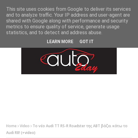
-->
This site uses cookies from Google to deliver its services
and to analyze traffic. Your IP address and user-agent are
shared with Google along with performance and security
metrics to ensure quality of service, generate usage
statistics, and to detect and address abuse.
LEARN MORE
GOT IT
Home
Video
Το νέο Audi TT RS-R Roadster της ABT βάζει κάτω το
Audi R8! (+video)