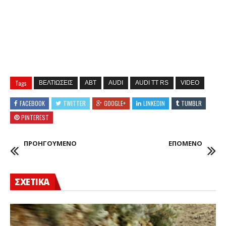
Tags
ΒΕΛΤΙΩΣΕΙΣ
ABT
AUDI
AUDI TT RS
VIDEO
FACEBOOK
TWITTER
GOOGLE+
LINKEDIN
TUMBLR
PINTEREST
ΠΡΟΗΓΟΥΜΕΝΟ
ΕΠΟΜΕΝΟ
ΣΧΕΤΙΚΑ