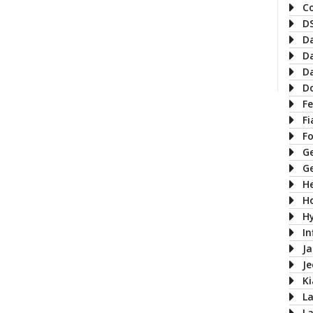
C
D
D
D
D
D
Fe
Fi
F
G
G
H
H
H
In
J
J
Ki
L
L