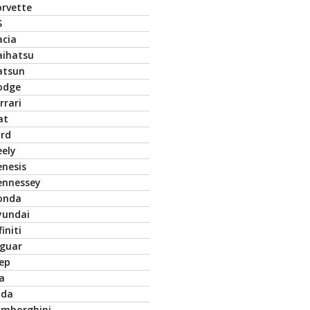
orvette
S
acia
aihatsu
atsun
odge
rrari
at
ord
eely
enesis
ennessey
onda
yundai
finiti
aguar
eep
a
ada
amborghini