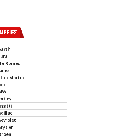
ΑΙΡΕΙΕΣ
barth
cura
lfa Romeo
pine
ston Martin
udi
MW
entley
ugatti
dillac
hevrolet
rysler
itroen