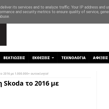
eliver its services and to analyze traffic. Your IP address and 
ormance and security metrics to ensure quality of service, gen
abuse.
ΒΕΛΤΙΩΣΕΙΣ
ΕΚΘΕΣΕΙΣ
ΤΕΧΝΟΛΟΓΙΑ
ΑΦΙΞΕΙΣ
ο 2016 με 1.000.000+ αυτοκίνητα!
 Skoda το 2016 με