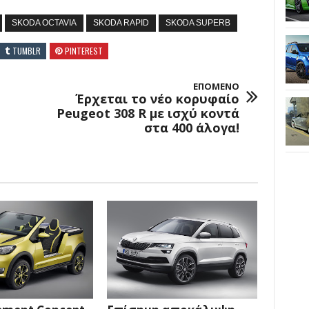
SKODA OCTAVIA
SKODA RAPID
SKODA SUPERB
TUMBLR
PINTEREST
ΕΠΟΜΕΝΟ
Έρχεται το νέο κορυφαίο
Peugeot 308 R με ισχύ κοντά
στα 400 άλογα!