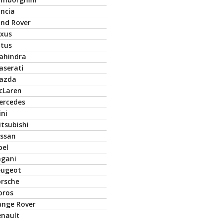
ancia
and Rover
exus
otus
ahindra
aserati
azda
cLaren
ercedes
ini
tsubishi
issan
pel
agani
eugeot
orsche
oros
ange Rover
enault