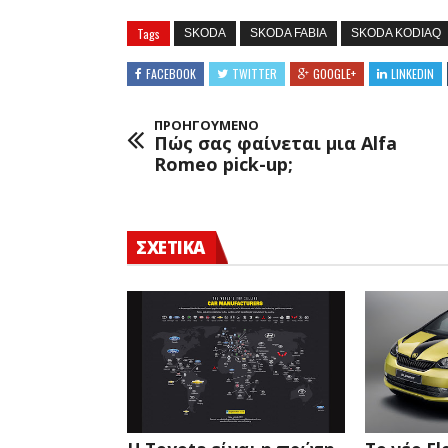
Tags
SKODA
SKODA FABIA
SKODA KODIAQ
FACEBOOK
TWITTER
GOOGLE+
LINKEDIN
ΠΡΟΗΓΟΥΜΕΝΟ
Πώς σας φαίνεται μια Alfa
Romeo pick-up;
ΣΧΕΤΙΚΑ