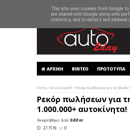
-->
This site uses cookies from Google to d
are shared with Google along with perf
statistics, and to detect and address 
ΑΡΧΙΚΗ
ΒΙΝΤΕΟ
ΠΡΩΤΟΤΥΠΑ
Home
Skoda Superb
Ρεκόρ πωλήσεων για τη Skoda τ
Ρεκόρ πωλήσεων για τη
1.000.000+ αυτοκίνητα!
Αναρτήθηκε Από
Editor
27.11.16
0