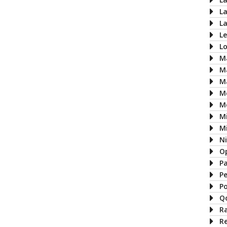
L
L
L
L
M
M
M
M
M
M
Mi
N
O
P
P
P
Q
R
R