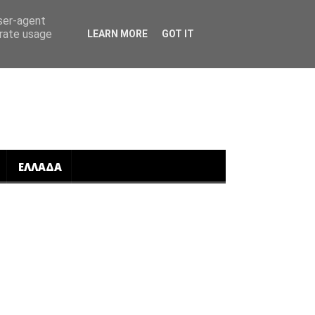
user-agent
erate usage
LEARN MORE
GOT IT
ΕΛΛΑΔΑ