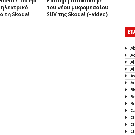
lement Concept
Επίσημη αποκάλυψη
α ηλεκτρικό
του νέου μικρομεσαίου
ό τη Skoda!
SUV της Skoda! (+video)
ΕΤ
A
A
A
Al
A
A
B
B
B
Ca
C
Ch
C