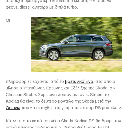
υποδεχτούμε αργότερα και νέα top έκδοση RS, που θα
φέρνει diesel κινητήρα με διπλά turbo.
Οι
πληροφορίες έρχονται από το
βρετανικό Evo
, στο οποίο
μίλησε ο Υπεύθυνος Έρευνας και Εξέλιξης της Skoda, ο κ.
Christian Strube. Σύμφωνα λοιπόν με τον κ. Strube, το
Kodiaq θα είναι το δεύτερο μοντέλο της Skoda μετά την
Octavia
που θα ενταχθεί στη γκάμα των σπορ RS μοντέλων.
Κάτω από το καπό του νέου Skoda Kodiaq RS θα δούμε τον
διπλά υπερτροφοδοτούμενο, 2λιτρο 4κύλινδρο BiTDI