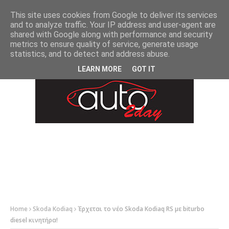
-->
This site uses cookies from Google to deliver its services
and to analyze traffic. Your IP address and user-agent are
shared with Google along with performance and security
metrics to ensure quality of service, generate usage
statistics, and to detect and address abuse.
LEARN MORE
GOT IT
Home
Skoda Kodiaq
Έρχεται το νέο Skoda Kodiaq RS με biturbo
diesel κινητήρα!