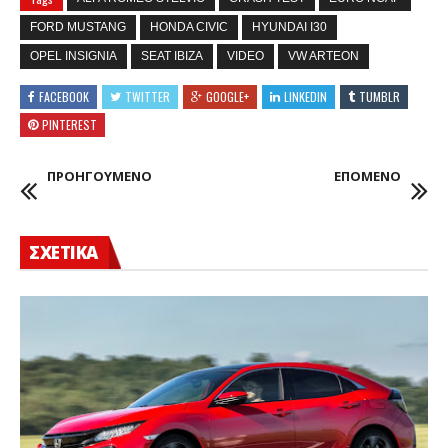
FORD MUSTANG
HONDA CIVIC
HYUNDAI I30
OPEL INSIGNIA
SEAT IBIZA
VIDEO
VW ARTEON
FACEBOOK
TWITTER
GOOGLE+
LINKEDIN
TUMBLR
PINTEREST
ΠΡΟΗΓΟΥΜΕΝΟ
ΕΠΟΜΕΝΟ
ΣΧΕΤΙΚΑ